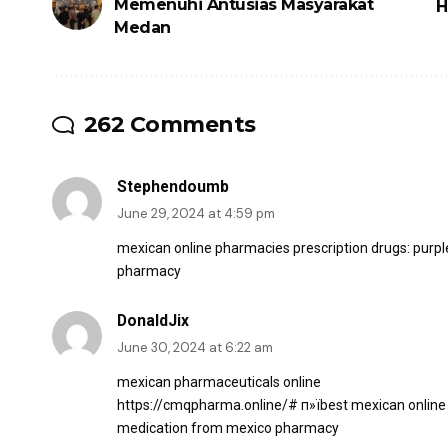
Memenuhi Antusias Masyarakat
H
Medan
262 Comments
Stephendoumb
June 29, 2024 at 4:59 pm
mexican online pharmacies prescription drugs:
purpl
pharmacy
DonaldJix
June 30, 2024 at 6:22 am
mexican pharmaceuticals online
https://cmqpharma.online/#
п»їbest mexican onlin
medication from mexico pharmacy