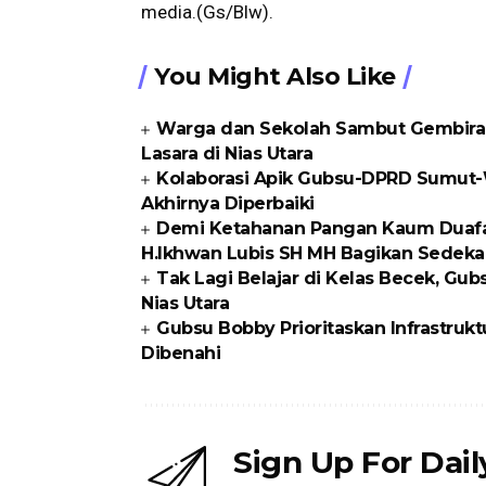
media.(Gs/Blw).
You Might Also Like
Warga dan Sekolah Sambut Gembira
Lasara di Nias Utara
Kolaborasi Apik Gubsu-DPRD Sumut-W
Akhirnya Diperbaiki
Demi Ketahanan Pangan Kaum Duafa di
H.Ikhwan Lubis SH MH Bagikan Sedeka
Tak Lagi Belajar di Kelas Becek, G
Nias Utara
Gubsu Bobby Prioritaskan Infrastrukt
Dibenahi
Sign Up For Dai