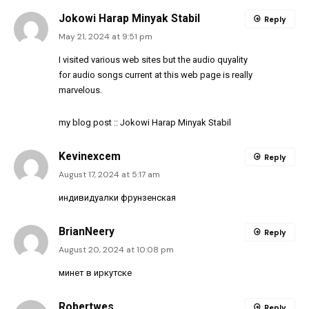
Jokowi Harap Minyak Stabil
Reply
May 21, 2024 at 9:51 pm
I visited various web sites but the audio quyality
for audio songs current at this web page is really
marvelous.
my blog post ::
Jokowi Harap Minyak Stabil
Kevinexcem
Reply
August 17, 2024 at 5:17 am
индивидуалки фрунзенская
BrianNeery
Reply
August 20, 2024 at 10:08 pm
минет в иркутске
Robertwes
Reply