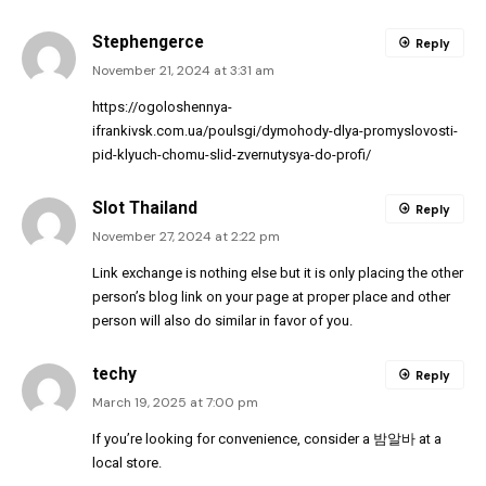
Stephengerce
Reply
November 21, 2024 at 3:31 am
https://ogoloshennya-
ifrankivsk.com.ua/poulsgi/dymohody-dlya-promyslovosti-
pid-klyuch-chomu-slid-zvernutysya-do-profi/
Slot Thailand
Reply
November 27, 2024 at 2:22 pm
Link exchange is nothing else but it is only placing the other
person’s blog link on your page at proper place and other
person will also do similar in favor of you.
techy
Reply
March 19, 2025 at 7:00 pm
If you’re looking for convenience, consider a
밤알바
at a
local store.