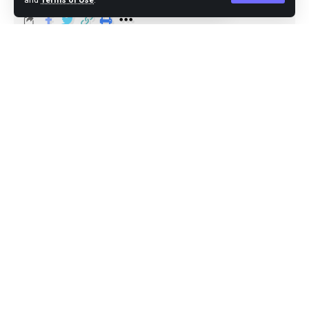
and
Terms of Use
.
Agus Leo
Published May 7, 2024