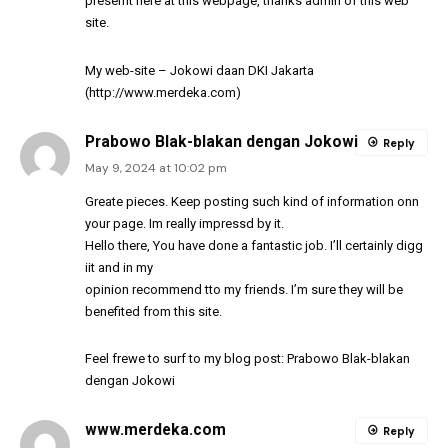
presemt here at this webpage, thanks admin of this web
site.
My web-site – Jokowi daan DKI Jakarta
(
http://www.merdeka.com
)
Prabowo Blak-blakan dengan Jokowi
Reply
May 9, 2024 at 10:02 pm
Greate pieces. Keep posting such kind of information onn
your page. Im really impressd by it.
Hello there, You have done a fantastic job. I’ll certainly digg
iit and in my
opinion recommend tto my friends. I’m sure they will be
benefited from this site.
Feel frewe to surf to my blog post:
Prabowo Blak-blakan
dengan Jokowi
www.merdeka.com
Reply