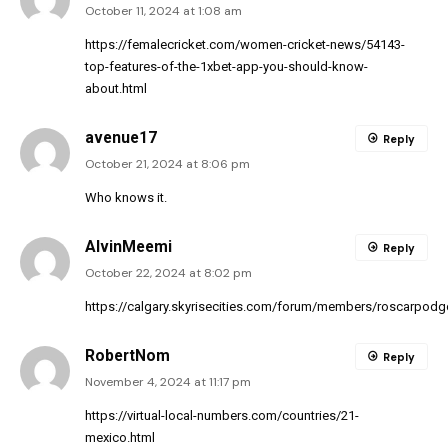
October 11, 2024 at 1:08 am
https://femalecricket.com/women-cricket-news/54143-
top-features-of-the-1xbet-app-you-should-know-
about.html
avenue17
Reply
October 21, 2024 at 8:06 pm
Who knows it.
AlvinMeemi
Reply
October 22, 2024 at 8:02 pm
https://calgary.skyrisecities.com/forum/members/roscarpod
RobertNom
Reply
November 4, 2024 at 11:17 pm
https://virtual-local-numbers.com/countries/21-
mexico.html