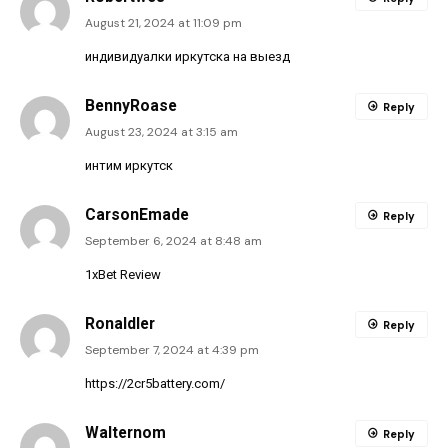
August 21, 2024 at 11:09 pm
индивидуалки иркутска на выезд
BennyRoase
Reply
August 23, 2024 at 3:15 am
интим иркутск
CarsonEmade
Reply
September 6, 2024 at 8:48 am
1xBet Review
Ronaldler
Reply
September 7, 2024 at 4:39 pm
https://2cr5battery.com/
Walternom
Reply