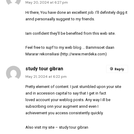
May 20, 2024 at 6:27 pm
Hi there, You have done an excellent job. I’ll definitely digg it
annd personaally suggest to my friends.
Iam confident they’ll be benefited from this web site.
Feel free to sujrf to my web blog … Bammsoet daan
Mararar rekonsiliasi (
http://www.merdeka.com
)
study tour gibran
Reply
May 21, 2024 at 6:22 pm
Pretty element of content. I just stumbled upon your site
and in accession capital to say that I get in fact
loved account your weblog posts. Any way I ill be
subscribing onn your augment annd even I
achievement you access consistently quickly.
Also visit my site –
study tour gibran