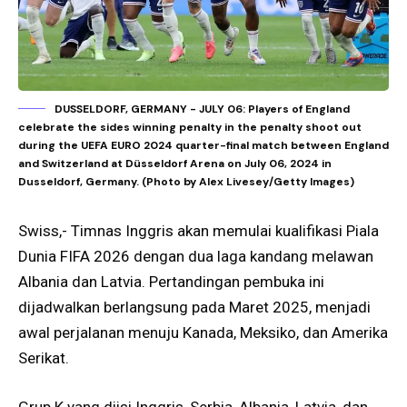
DUSSELDORF, GERMANY - JULY 06: Players of England
celebrate the sides winning penalty in the penalty shoot out
during the UEFA EURO 2024 quarter-final match between England
and Switzerland at Düsseldorf Arena on July 06, 2024 in
Dusseldorf, Germany. (Photo by Alex Livesey/Getty Images)
Swiss,- Timnas Inggris akan memulai kualifikasi Piala
Dunia FIFA 2026 dengan dua laga kandang melawan
Albania dan Latvia. Pertandingan pembuka ini
dijadwalkan berlangsung pada Maret 2025, menjadi
awal perjalanan menuju Kanada, Meksiko, dan Amerika
Serikat.
Grup K yang diisi Inggris, Serbia, Albania, Latvia, dan