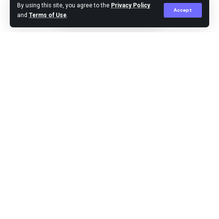
By using this site, you agree to the
Privacy Policy
Accept
and
Terms of Use
.
Editor
Published October 12, 2023
Jakarta,-Presiden Joko Widodo menunjuk Menteri
BUMN Erick Thohir menjadi Menko Bidang
Kemaritiman dan Investasi (Menko Marves) Ad-