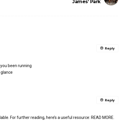
James’ Park
Reply
 you been running
 glance
Reply
le. For further reading, here’s a useful resource:
READ MORE
.