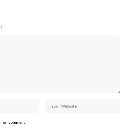
d
*
time I comment.