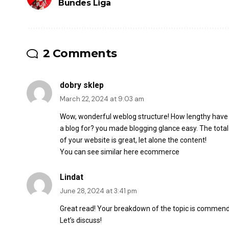
Bundes Liga
2 Comments
dobry sklep
March 22, 2024 at 9:03 am
Wow, wonderful weblog structure! How lengthy have
a blog for? you made blogging glance easy. The total
of your website is great, let alone the content!
You can see similar here
ecommerce
Lindat
June 28, 2024 at 3:41 pm
Great read! Your breakdown of the topic is commendab
Let’s discuss!