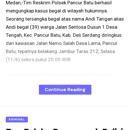
Medan,-Tim Reskrim Polsek Pancur Batu berhasil
mengungkap kasus begal di wilayah hukumnya.
Seorang tersangka begal atas nama Andi Tarigan alias
Andi begal (39) warga Jalan Sentosa Dusun 1 Desa
Tengah, Kec. Pancur Batu, Kab. Deli Serdang diringkus
dari kawasan Jalan Namo Salah Desa Lama, Pancur
Batu, tepatnya belakang Jambur Taras 212, Selasa
(11/6) sekira pukul 20.00 WIB.
Dari tersangka ini disita sebilah parang bergagang
besi sepanjang 30 Cm, uang tunai sebesar Rp. 5.000,-
Continue Reading
dan juga 1 unit Sepeda Motor merk Honda Beat yang
digunakan oleh tersangka dalam melakukan aksinya.
Untuk pengusutan lebih lanjut, tersangka berikut
barang bukti diamankan ke Mapolsek Pancur Batu.
KRIMINAL