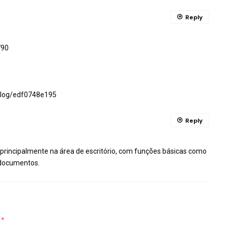
Reply
790
/blog/edf0748e195
Reply
principalmente na área de escritório, com funções básicas como
 documentos.
d
*