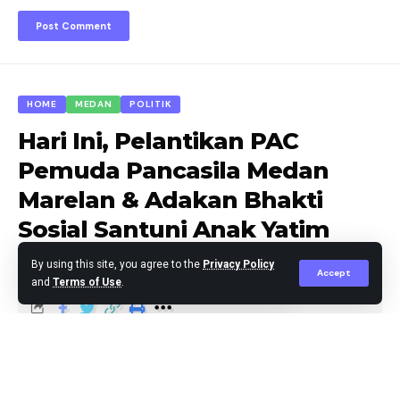
HOME
MEDAN
POLITIK
Hari Ini, Pelantikan PAC
Pemuda Pancasila Medan
Marelan & Adakan Bhakti
Sosial Santuni Anak Yatim
Duafa
By using this site, you agree to the
Privacy Policy
Accept
and
Terms of Use
.
Agus Leo
Published September 28, 2025