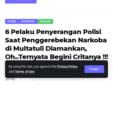
HOME
KRIMINAL
MEDAN
6 Pelaku Penyerangan Polisi
Saat Penggerebekan Narkoba
di Multatuli Diamankan,
Oh..Ternyata Begini Critanya !!!
By using this site, you agree to the
Privacy Policy
Accept
and
Terms of Use
.
Agus Leo
Published May 30, 2026