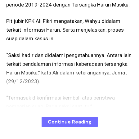
periode 2019-2024 dengan Tersangka Harun Masiku.
Plt jubir KPK Ali Fikri mengatakan, Wahyu didalami
terkait informasi Harun. Serta menjelaskan, proses
suap dalam kasus ini.
“Saksi hadir dan didalami pengetahuannya. Antara lain
terkait pendalaman informasi keberadaan tersangka
Harun Masiku,” kata Ali dalam keterangannya, Jumat
(29/12/2023).
“Termasuk dikonfirmasi kembali atas peristiwa
pemberian suap. Pada saksi saat itu.”
Continue Reading
Sementara itu, Wahyu mengenakan kemeja berwarna
biru saat tiba di gedung merah putih KPK.