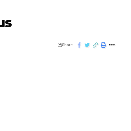
us
Share