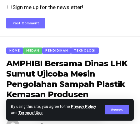
Sign me up for the newsletter!
HOME
MEDAN
PENDIDIKAN
TEKNOLOGI
AMPHIBI Bersama Dinas LHK
Sumut Ujicoba Mesin
Pengolahan Sampah Plastik
Kemasan Produsen
By using this site, you agree to the
Privacy Policy
Accept
and
Terms of Use
.
Agus Leo
Published May 16, 2025