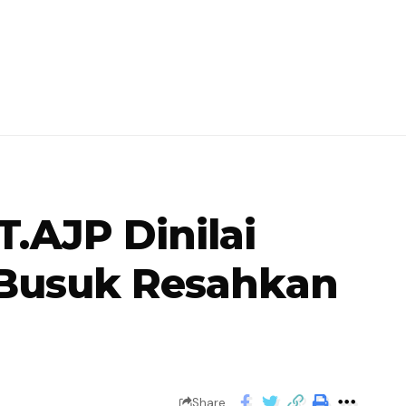
.AJP Dinilai
 Busuk Resahkan
Share