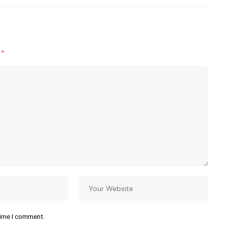
d
*
time I comment.