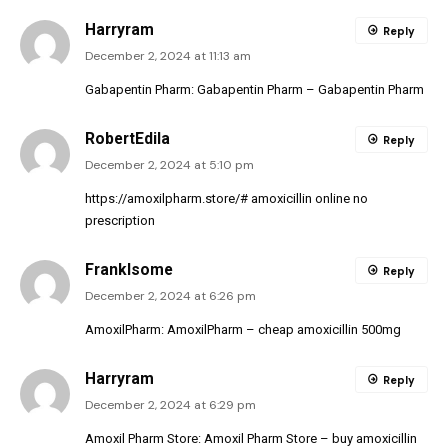
Harryram
Reply
December 2, 2024 at 11:13 am
Gabapentin Pharm:
Gabapentin Pharm
– Gabapentin Pharm
RobertEdila
Reply
December 2, 2024 at 5:10 pm
https://amoxilpharm.store/#
amoxicillin online no
prescription
FrankIsome
Reply
December 2, 2024 at 6:26 pm
AmoxilPharm:
AmoxilPharm
– cheap amoxicillin 500mg
Harryram
Reply
December 2, 2024 at 6:29 pm
Amoxil Pharm Store:
Amoxil Pharm Store
– buy amoxicillin