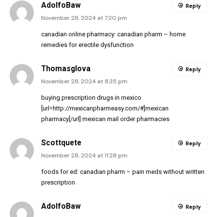
AdolfoBaw
Reply
November 28, 2024 at 7:20 pm
canadian online pharmacy:
canadian pharm
– home
remedies for erectile dysfunction
Thomasglova
Reply
November 28, 2024 at 8:35 pm
buying prescription drugs in mexico
[url=http://mexicanpharmeasy.com/#]mexican
pharmacy[/url] mexican mail order pharmacies
Scottquete
Reply
November 28, 2024 at 11:28 pm
foods for ed:
canadian pharm
– pain meds without written
prescription
AdolfoBaw
Reply