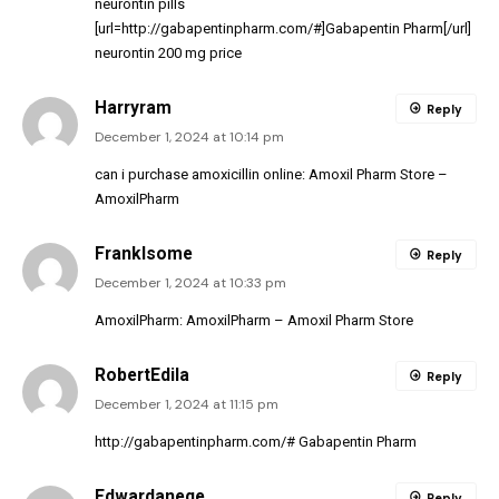
neurontin pills
[url=http://gabapentinpharm.com/#]Gabapentin Pharm[/url]
neurontin 200 mg price
Harryram
Reply
December 1, 2024 at 10:14 pm
can i purchase amoxicillin online:
Amoxil Pharm Store
–
AmoxilPharm
FrankIsome
Reply
December 1, 2024 at 10:33 pm
AmoxilPharm:
AmoxilPharm
– Amoxil Pharm Store
RobertEdila
Reply
December 1, 2024 at 11:15 pm
http://gabapentinpharm.com/#
Gabapentin Pharm
Edwardanege
Reply