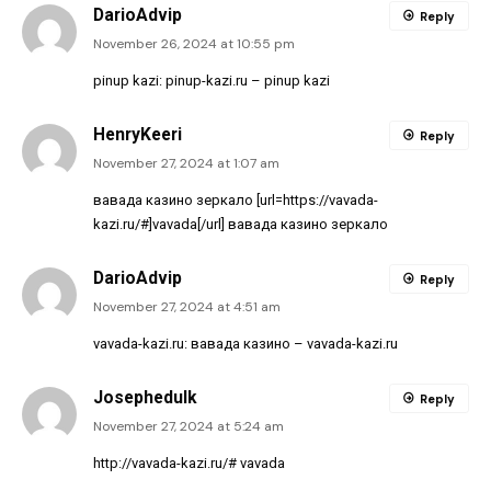
DarioAdvip
Reply
November 26, 2024 at 10:55 pm
pinup kazi:
pinup-kazi.ru
– pinup kazi
HenryKeeri
Reply
November 27, 2024 at 1:07 am
вавада казино зеркало [url=https://vavada-
kazi.ru/#]vavada[/url] вавада казино зеркало
DarioAdvip
Reply
November 27, 2024 at 4:51 am
vavada-kazi.ru:
вавада казино
– vavada-kazi.ru
Josephedulk
Reply
November 27, 2024 at 5:24 am
http://vavada-kazi.ru/#
vavada