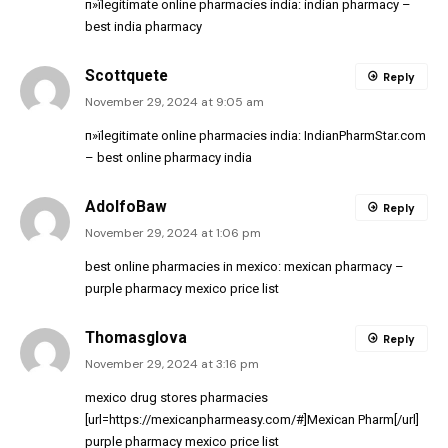
п»їlegitimate online pharmacies india:
indian pharmacy
–
best india pharmacy
Scottquete
Reply
November 29, 2024 at 9:05 am
п»їlegitimate online pharmacies india:
IndianPharmStar.com
– best online pharmacy india
AdolfoBaw
Reply
November 29, 2024 at 1:06 pm
best online pharmacies in mexico:
mexican pharmacy
–
purple pharmacy mexico price list
Thomasglova
Reply
November 29, 2024 at 3:16 pm
mexico drug stores pharmacies
[url=https://mexicanpharmeasy.com/#]Mexican Pharm[/url]
purple pharmacy mexico price list