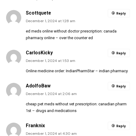
Scottquete
Reply
December 1, 2024 at 1:28 am
ed meds online without doctor prescription:
canada
pharmacy online
– over the counter ed
CarlosKicky
Reply
December 1, 2024 at 1:53 am
Online medicine order:
IndianPharmStar
– indian pharmacy
AdolfoBaw
Reply
December 1, 2024 at 2:06 am
cheap pet meds without vet prescription:
canadian pharm
1st
– drugs and medications
Franknix
Reply
December 1, 2024 at 4:30 am