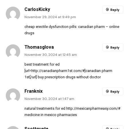
CarlosKicky
Reply
November 29, 2024 at 9:49 pm
cheap erectile dysfunction pills:
canadian pharm
– online
drugs
Thomasglova
Reply
November 30, 2024 at 12:45 am
best treatment for ed
[url=http://canadianpharm1st.com/#]canadian pharm
1st[/url] buy prescription drugs without doctor
Franknix
Reply
November 30, 2024 at 1:47 am
natural treatments for ed
http://mexicanpharmeasy.com/#
medicine in mexico pharmacies
Scottquete