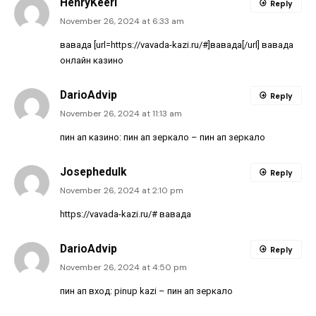
HenryKeeri
Reply
November 26, 2024 at 6:33 am
вавада [url=https://vavada-kazi.ru/#]вавада[/url] вавада
онлайн казино
DarioAdvip
Reply
November 26, 2024 at 11:13 am
пин ап казино:
пин ап зеркало
– пин ап зеркало
Josephedulk
Reply
November 26, 2024 at 2:10 pm
https://vavada-kazi.ru/#
вавада
DarioAdvip
Reply
November 26, 2024 at 4:50 pm
пин ап вход:
pinup kazi
– пин ап зеркало