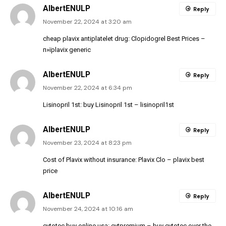
AlbertENULP
Reply
November 22, 2024 at 3:20 am
cheap plavix antiplatelet drug:
Clopidogrel Best Prices
–
п»їplavix generic
AlbertENULP
Reply
November 22, 2024 at 6:34 pm
Lisinopril 1st:
buy Lisinopril 1st
– lisinopril1st
AlbertENULP
Reply
November 23, 2024 at 8:23 pm
Cost of Plavix without insurance:
Plavix Clo
– plavix best
price
AlbertENULP
Reply
November 24, 2024 at 10:16 am
cytotec buy online usa:
cytpremium
– buy cytotec over the