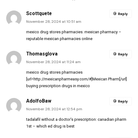
Scottquete
Reply
November 28, 2024 at 10:51 am
mexico drug stores pharmacies:
mexican pharmacy
–
reputable mexican pharmacies online
Thomasglova
Reply
November 28, 2024 at 11:24 am
mexico drug stores pharmacies
[url=http://mexicanpharmeasy.com/#]Mexican Pharm[/url]
buying prescription drugs in mexico
AdolfoBaw
Reply
November 28, 2024 at 12:54 pm
tadalafil without a doctor’s prescription:
canadian pharm
1st
– which ed drug is best