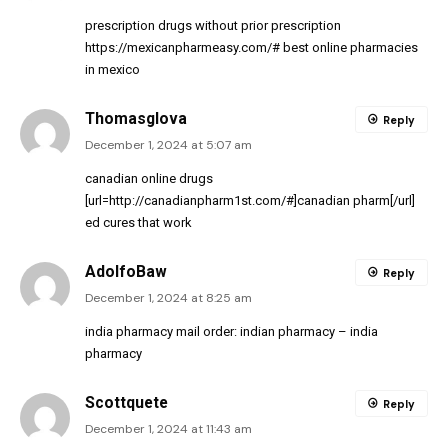
prescription drugs without prior prescription
https://mexicanpharmeasy.com/#
best online pharmacies
in mexico
Thomasglova
Reply
December 1, 2024 at 5:07 am
canadian online drugs
[url=http://canadianpharm1st.com/#]canadian pharm[/url]
ed cures that work
AdolfoBaw
Reply
December 1, 2024 at 8:25 am
india pharmacy mail order:
indian pharmacy
– india
pharmacy
Scottquete
Reply
December 1, 2024 at 11:43 am