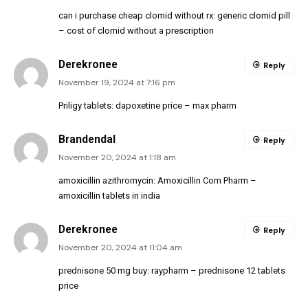
can i purchase cheap clomid without rx:
generic clomid pill
– cost of clomid without a prescription
Derekronee
Reply
November 19, 2024 at 7:16 pm
Priligy tablets:
dapoxetine price
– max pharm
Brandendal
Reply
November 20, 2024 at 1:18 am
amoxicillin azithromycin:
Amoxicillin Com Pharm
–
amoxicillin tablets in india
Derekronee
Reply
November 20, 2024 at 11:04 am
prednisone 50 mg buy:
raypharm
– prednisone 12 tablets
price