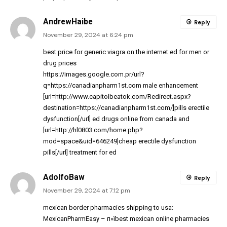
AndrewHaibe
Reply
November 29, 2024 at 6:24 pm
best price for generic viagra on the internet
ed for men
or
drug prices
https://images.google.com.pr/url?
q=https://canadianpharm1st.com
male enhancement
[url=http://www.capitolbeatok.com/Redirect.aspx?
destination=https://canadianpharm1st.com/]pills erectile
dysfunction[/url] ed drugs online from canada and
[url=http://hl0803.com/home.php?
mod=space&uid=646249]cheap erectile dysfunction
pills[/url] treatment for ed
AdolfoBaw
Reply
November 29, 2024 at 7:12 pm
mexican border pharmacies shipping to usa:
MexicanPharmEasy
– п»їbest mexican online pharmacies