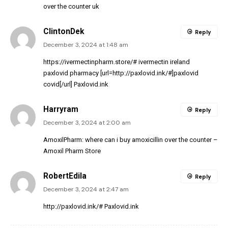
over the counter uk
ClintonDek
Reply
December 3, 2024 at 1:48 am
https://ivermectinpharm.store/#
ivermectin ireland
paxlovid pharmacy [url=http://paxlovid.ink/#]paxlovid
covid[/url] Paxlovid.ink
Harryram
Reply
December 3, 2024 at 2:00 am
AmoxilPharm:
where can i buy amoxicillin over the counter
–
Amoxil Pharm Store
RobertEdila
Reply
December 3, 2024 at 2:47 am
http://paxlovid.ink/#
Paxlovid.ink