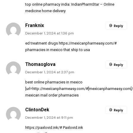
top online pharmacy india:
IndianPharmStar
– Online
medicine home delivery
Franknix
Reply
December 1, 2024 at 1:36 pm
ed treatment drugs
https://mexicanpharmeasy.com/#
pharmacies in mexico that ship to usa
Thomasglova
Reply
December 1, 2024 at 2:37 pm
best online pharmacies in mexico
[url=http://mexicanpharmeasy.com/#]mexicanpharmeasy.com[/u
mexican mail order pharmacies
ClintonDek
Reply
December 1, 2024 at 9:11 pm
https://paxlovid.ink/#
Paxlovid.ink