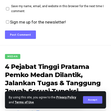
Save my name, email, and website in this browser for the next time I
comment.
Sign me up for the newsletter!
MEDAN
4 Pejabat Tinggi Pratama
Pemko Medan Dilantik,
Jalankan Tugas & Tanggung
Jawab Sesuai Tupoksi,
Jangan Korupsi!
By using this site, you agree to the
Privacy Policy
Accept
and
Terms of Use
.