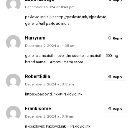
December 1, 2024 at 11:43 pm
paxlovid india [url=http://paxlovid.ink/#]paxlovid
generic[/url] paxlovid india
Harryram
Reply
December 2, 2024 at 4:55 am
generic amoxicillin over the counter:
amoxicillin 500 mg
brand name
– Amoxil Pharm Store
RobertEdila
Reply
December 2, 2024 at 8:12 am
https://paxlovid.ink/#
Paxlovid.ink
FrankIsome
Reply
December 2, 2024 at 8:19 am
п»їpaxlovid:
Paxlovid.ink
– Paxlovid.ink