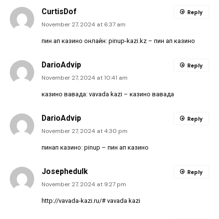
CurtisDof
Reply
November 27, 2024 at 6:37 am
пин ап казино онлайн:
pinup-kazi.kz
– пин ап казино
DarioAdvip
Reply
November 27, 2024 at 10:41 am
казино вавада:
vavada kazi
– казино вавада
DarioAdvip
Reply
November 27, 2024 at 4:30 pm
пинап казино:
pinup
– пин ап казино
Josephedulk
Reply
November 27, 2024 at 9:27 pm
http://vavada-kazi.ru/#
vavada kazi