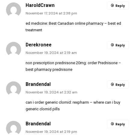
HaroldCrawn
Reply
November 17, 2024 at 2:38 pm
ed medicine:
Best Canadian online pharmacy
– best ed
treatment
Derekronee
Reply
November 19, 2024 at 2:19 am
non prescription prednisone 20mg:
order Prednisone
–
best pharmacy prednisone
Brandendal
Reply
November 19, 2024 at 2:32 am
can i order generic clomid:
rexpharm
– where can i buy
generic clomid pills
Brandendal
Reply
November 19, 2024 at 2:19 pm