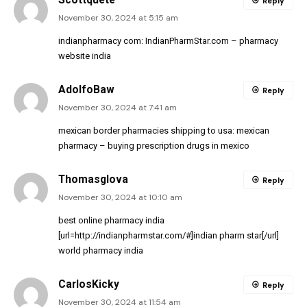
Reply
November 30, 2024 at 5:15 am
indianpharmacy com:
IndianPharmStar.com
– pharmacy
website india
AdolfoBaw
Reply
November 30, 2024 at 7:41 am
mexican border pharmacies shipping to usa:
mexican
pharmacy
– buying prescription drugs in mexico
Thomasglova
Reply
November 30, 2024 at 10:10 am
best online pharmacy india
[url=http://indianpharmstar.com/#]indian pharm star[/url]
world pharmacy india
CarlosKicky
Reply
November 30, 2024 at 11:54 am