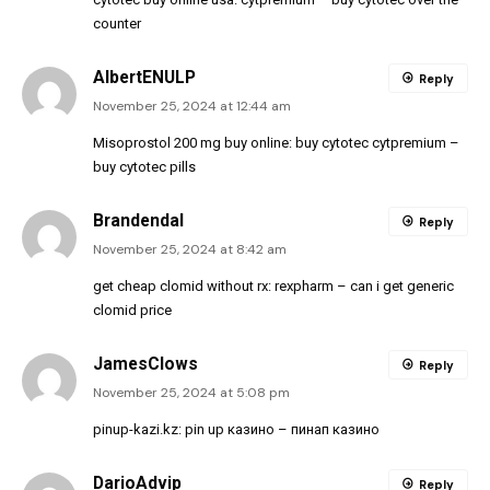
counter
AlbertENULP
Reply
November 25, 2024 at 12:44 am
Misoprostol 200 mg buy online:
buy cytotec cytpremium
–
buy cytotec pills
Brandendal
Reply
November 25, 2024 at 8:42 am
get cheap clomid without rx:
rexpharm
– can i get generic
clomid price
JamesClows
Reply
November 25, 2024 at 5:08 pm
pinup-kazi.kz:
pin up казино
– пинап казино
DarioAdvip
Reply