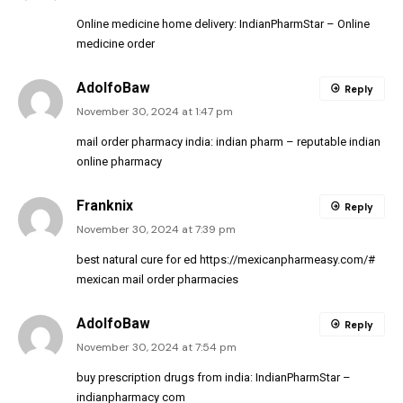
Online medicine home delivery:
IndianPharmStar
– Online
medicine order
AdolfoBaw
Reply
November 30, 2024 at 1:47 pm
mail order pharmacy india:
indian pharm
– reputable indian
online pharmacy
Franknix
Reply
November 30, 2024 at 7:39 pm
best natural cure for ed
https://mexicanpharmeasy.com/#
mexican mail order pharmacies
AdolfoBaw
Reply
November 30, 2024 at 7:54 pm
buy prescription drugs from india:
IndianPharmStar
–
indianpharmacy com