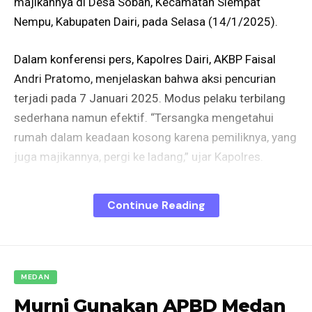
majikannya di Desa Soban, Kecamatan Siempat
Nempu, Kabupaten Dairi, pada Selasa (14/1/2025).
Dalam konferensi pers, Kapolres Dairi, AKBP Faisal
Andri Pratomo, menjelaskan bahwa aksi pencurian
terjadi pada 7 Januari 2025. Modus pelaku terbilang
sederhana namun efektif. “Tersangka mengetahui
rumah dalam keadaan kosong karena pemiliknya, yang
juga majikannya, pergi ke ladang,” ujar Kapolres.
Pelaku diam-diam memperhatikan kebiasaan korban,
Continue Reading
ES, yang selalu membawa kunci rumah ke ladang. Saat
menemukan momen lengah, tersangka mengambil
kunci tersebut dan membongkar isi rumah. “Tersangka
menemukan koper di dalam kamar, lalu membukanya
MEDAN
menggunakan pisau dapur milik korban,” jelasnya.
Murni Gunakan APBD Medan