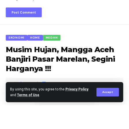
EKONOMI
HOME
MEDAN
Musim Hujan, Mangga Aceh
Banjiri Pasar Marelan, Segini
Harganya !!!
By using this site, you agree to the
Privacy Policy
Accept
and
Terms of Use
.
Agus Leo
Published October 10, 2025