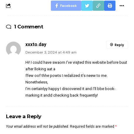
Facebook
1 Comment
xxxto.day
Reply
December 3, 2024 at 4:49 am
Hi! I could have swaorn I’ve visjted this website before buut
after lloking aat a
ffew oof thhe powts I redalized it’s neew to me.
Nonetheless,
I’m certainlyy happy I discovered it and I’ll bbe book-
marking it andd checking back frequently!
Leave a Reply
Your email address will not be published.
Required fields are marked
*