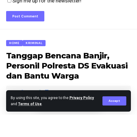
Sign me up for the newsletter!
HOME
KRIMINAL
Tanggap Bencana Banjir,
Personil Polresta DS Evakuasi
dan Bantu Warga
By using this site, you agree to the
Privacy Policy
Accept
and
Terms of Use
.
Agus Leo
Published December 1, 2024