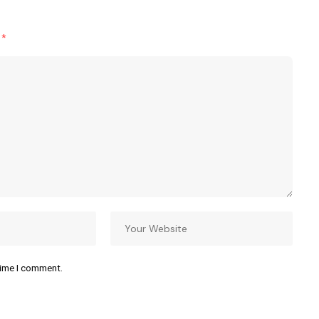
d
*
time I comment.