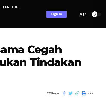
TEKNOLOGI
Aa
Sign In
rsama Cegah
mukan Tindakan
Share