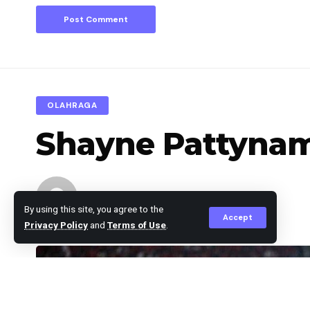
OLAHRAGA
Shayne Pattynam
Editor
Published May 9, 2025
By using this site, you agree to the
Accept
Privacy Policy
and
Terms of Use
.