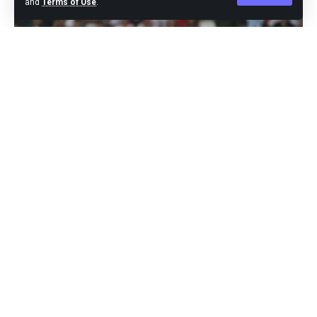
and
Terms of Use
.
Buenos Aires,-Lionel Messi sukses membantu Timnas
Argentina mengalahkan Peru 2-0 pada laga keempat
Kualifikasi Piala Dunia 2026 zona CONMEBOL, Rabu
(18/10/2023). La Pulga memborong seluruh gol pada