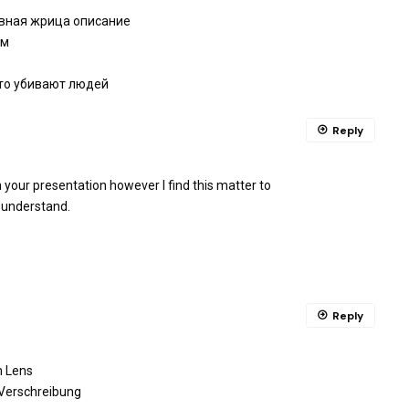
овная жрица описание
ым
что убивают людей
Reply
 your presentation however I find this matter to
s understand.
Reply
m Lens
 Verschreibung