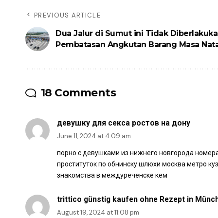
PREVIOUS ARTICLE
Dua Jalur di Sumut ini Tidak Diberlakuk
Pembatasan Angkutan Barang Masa Nat
18 Comments
девушку для секса ростов на дону
June 11, 2024 at 4:09 am
порно с девушками из нижнего новгорода номер
проституток по обнинску шлюхи москва метро ку
знакомства в междуреченске кем
trittico günstig kaufen ohne Rezept in Münc
August 19, 2024 at 11:08 pm