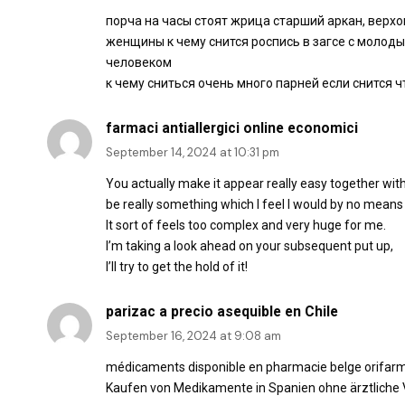
порча на часы стоят жрица старший аркан, верх
женщины к чему снится роспись в загсе с молод
человеком
к чему сниться очень много парней если снится 
farmaci antiallergici online economici
September 14, 2024 at 10:31 pm
You actually make it appear really easy together with
be really something which I feel I would by no mean
It sort of feels too complex and very huge for me.
I’m taking a look ahead on your subsequent put up,
I’ll try to get the hold of it!
parizac a precio asequible en Chile
September 16, 2024 at 9:08 am
médicaments disponible en pharmacie belge orifar
Kaufen von Medikamente in Spanien ohne ärztliche