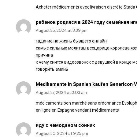
Acheter médicaments avec livraison discrète Stad
ребенок родился в 2024 году семейная ип
August 25, 2024 at 8:39 pm
гадание на жизнь бывшего онлайн
самые сильные молитвы всецарица королева же
причина
к чему снится видеозвонок с девушкой в конце 
говорить аминь
Medikamente in Spanien kaufen Genericon Ve
August 27, 2024 at 3:03 am
médicaments bon marché sans ordonnance Evolup
en ligne en Espagne vendant médicaments
иду с чемоданом сонник
August 30, 2024 at 9:25 pm