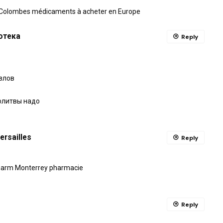
a Colombes médicaments à acheter en Europe
отека
Reply
злов
молитвы надо
rsailles
Reply
harm Monterrey pharmacie
Reply