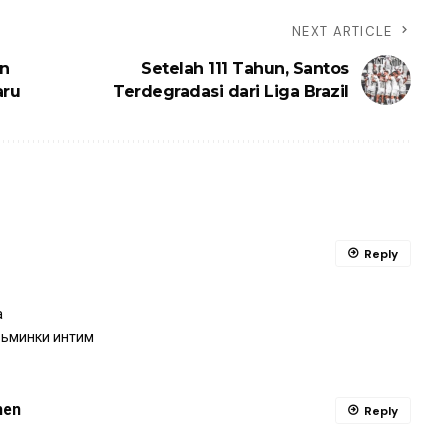
NEXT ARTICLE
an
Setelah 111 Tahun, Santos
aru
Terdegradasi dari Liga Brazil
Reply
а
зьминки интим
hen
Reply