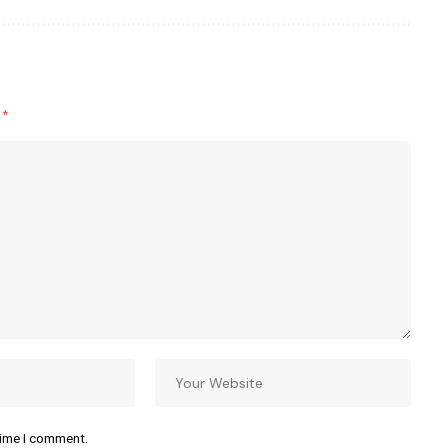
d
*
time I comment.