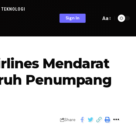
TEKNOLOGI
Aa
Sign In
rlines Mendarat
luruh Penumpang
Share