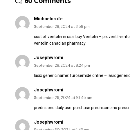
60 Comments
Michaelcrofe
September 28, 2024 at 3:58 pm
cost of ventolin in usa:
buy Ventolin
– proventil vento
ventolin canadian pharmacy
Josephwromi
September 28, 2024 at 8:24 pm
lasix generic name:
furosemide online
– lasix generi
Josephwromi
September 29, 2024 at 10:45 am
prednisone daily use:
purchase prednisone no prescr
Josephwromi
September 30, 2024 at 1:43 am