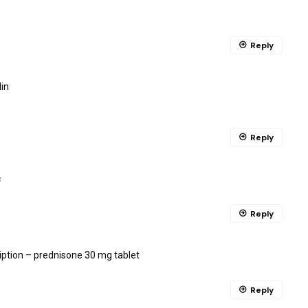
Reply
lin
Reply
c
Reply
iption
– prednisone 30 mg tablet
Reply