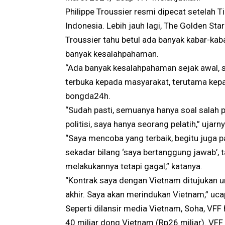
Philippe Troussier resmi dipecat setelah T
Indonesia. Lebih jauh lagi, The Golden Star
Troussier tahu betul ada banyak kabar-kab
banyak kesalahpahaman.
“Ada banyak kesalahpahaman sejak awal, se
terbuka kepada masyarakat, terutama kepa
bongda24h.
“Sudah pasti, semuanya hanya soal salah
politisi, saya hanya seorang pelatih,” uja
“Saya mencoba yang terbaik, begitu juga p
sekadar bilang ‘saya bertanggung jawab’,
melakukannya tetapi gagal,” katanya.
“Kontrak saya dengan Vietnam ditujukan 
akhir. Saya akan merindukan Vietnam,” uc
Seperti dilansir media Vietnam, Soha, VF
40 miliar dong Vietnam (Rp26 miliar). VFF