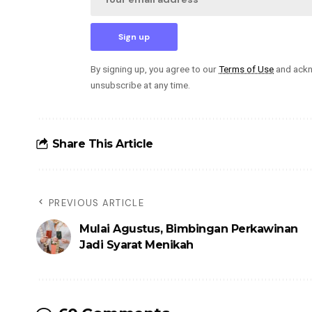
By signing up, you agree to our
Terms of Use
and ackn
unsubscribe at any time.
Share This Article
PREVIOUS ARTICLE
Mulai Agustus, Bimbingan Perkawinan
Jadi Syarat Menikah