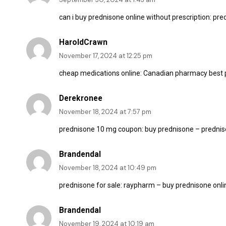
can i buy prednisone online without prescription:
pred
HaroldCrawn
November 17, 2024 at 12:25 pm
cheap medications online:
Canadian pharmacy best 
Derekronee
November 18, 2024 at 7:57 pm
prednisone 10 mg coupon:
buy prednisone
– predni
Brandendal
November 18, 2024 at 10:49 pm
prednisone for sale:
raypharm
– buy prednisone onlin
Brandendal
November 19, 2024 at 10:19 am