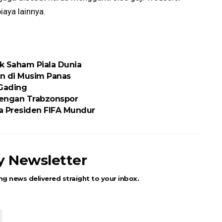
aya lainnya.
ik Saham Piala Dunia
n di Musim Panas
 Gading
engan Trabzonspor
ta Presiden FIFA Mundur
ly Newsletter
ng news delivered straight to your inbox.