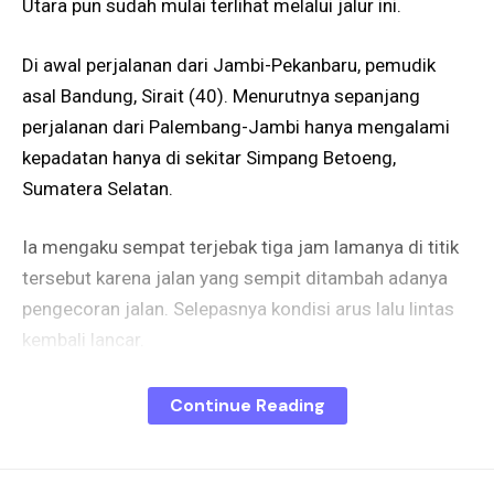
Utara pun sudah mulai terlihat melalui jalur ini.
Di awal perjalanan dari Jambi-Pekanbaru, pemudik
asal Bandung, Sirait (40). Menurutnya sepanjang
perjalanan dari Palembang-Jambi hanya mengalami
kepadatan hanya di sekitar Simpang Betoeng,
Sumatera Selatan.
Ia mengaku sempat terjebak tiga jam lamanya di titik
tersebut karena jalan yang sempit ditambah adanya
pengecoran jalan. Selepasnya kondisi arus lalu lintas
kembali lancar.
“Mohon untuk kepada bapak Kapolda Sumsel untuk di
Continue Reading
evaluasi. Apalagi ini kan bukan baru kali ini saja, mudik
Nataru sudah momen tahunan,” ucapnya ketika
ditemui Tim Ekspedisi Jelang Natal dan Tahun Baru