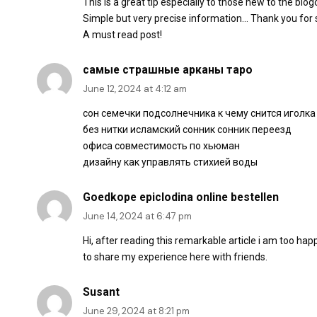
This is a great tip especially to those new to the blo
Simple but very precise information… Thank you for s
A must read post!
самые страшные арканы таро
June 12, 2024 at 4:12 am
сон семечки подсолнечника к чему снится иголка
без нитки исламский сонник сонник переезд
офиса совместимость по хьюман
дизайну как управлять стихией воды
Goedkope epiclodina online bestellen
June 14, 2024 at 6:47 pm
Hi, after reading this remarkable article i am too hap
to share my experience here with friends.
Susant
June 29, 2024 at 8:21 pm