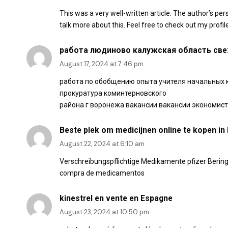
This was a very well-written article. The author’s pe
talk more about this. Feel free to check out my profil
работа людиново калужская область све
August 17, 2024 at 7:46 pm
работа по обобщению опыта учителя начальных к
прокуратура коминтерновского
района г воронежа вакансии вакансии экономист
Beste plek om medicijnen online te kopen i
August 22, 2024 at 6:10 am
Verschreibungspflichtige Medikamente pfizer Berin
compra de medicamentos
kinestrel en vente en Espagne
August 23, 2024 at 10:50 pm