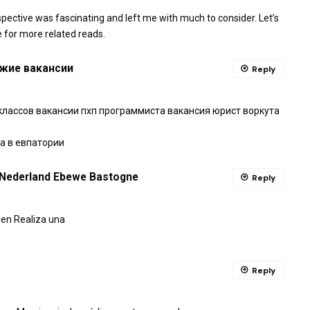
rspective was fascinating and left me with much to consider. Let’s
e for more related reads.
жие вакансии
Reply
лассов вакансии пхп программиста вакансия юрист воркута
а в евпатории
n Nederland Ebewe Bastogne
Reply
gen Realiza una
Reply