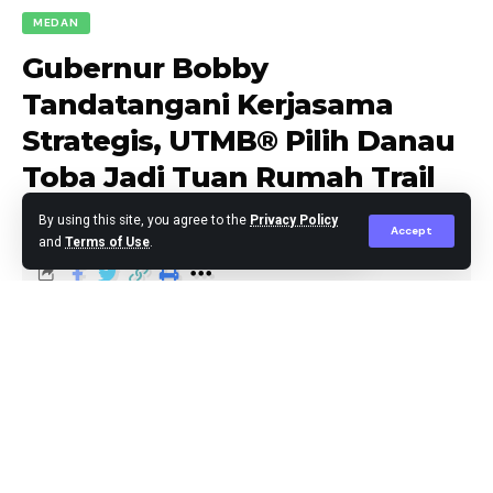
MEDAN
Gubernur Bobby
Tandatangani Kerjasama
Strategis, UTMB® Pilih Danau
Toba Jadi Tuan Rumah Trail
Run Dunia
By using this site, you agree to the
Privacy Policy
Accept
and
Terms of Use
.
Editor
Published June 18, 2025