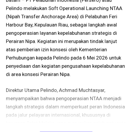
Batam – PT Pelabuhan Indonesia (Persero) atau
Pelindo melakukan Soft Operational Launching NTAA
(Nipah Transfer Anchorage Area) di Pelabuhan Feri
Harbour Bay, Kepulauan Riau, sebagai langkah awal
pengoperasian layanan kepelabuhanan strategis di
Perairan Nipa. Kegiatan ini merupakan tindak lanjut
atas pemberian izin konsesi oleh Kementerian
Perhubungan kepada Pelindo pada 6 Mei 2026 untuk
penyediaan dan kegiatan pengusahaan kepelabuhanan
di area konsesi Perairan Nipa.
Direktur Utama Pelindo, Achmad Muchtasyar,
menyampaikan bahwa pengoperasian NTAA menjadi
langkah strategis dalam memperkuat peran Indonesia
pada jalur pelayaran internasional, khususnya di
kawasan Selat Malaka yang merupakan salah satu rute
perdagangan laut tersibuk di dunia.