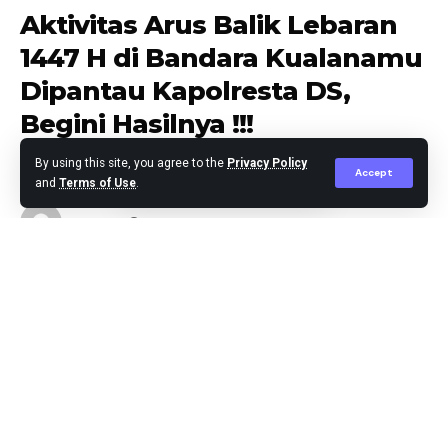
Aktivitas Arus Balik Lebaran
1447 H di Bandara Kualanamu
Dipantau Kapolresta DS,
Begini Hasilnya !!!
By using this site, you agree to the
Privacy Policy
Accept
and
Terms of Use
.
Agus Leo
Published March 29, 2026