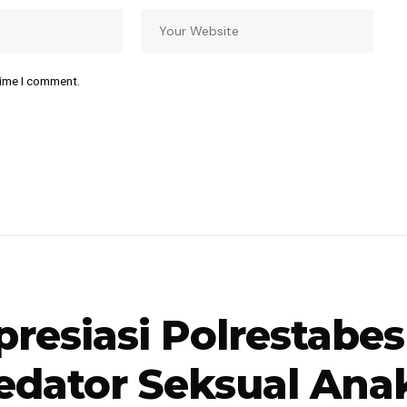
time I comment.
esiasi Polrestabes
dator Seksual Ana