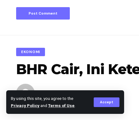
EKONOMI
BHR Cair, Ini Ke
Editor
Published March 24, 2025
By using this site, you agree to the
Accept
Privacy Policy
and
Terms of Use
.