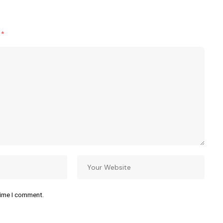
d
*
time I comment.