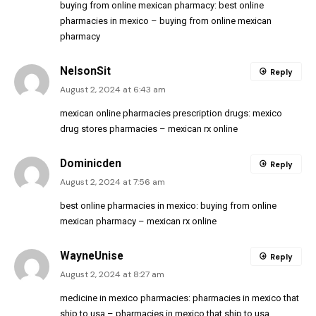
buying from online mexican pharmacy:
best online
pharmacies in mexico
– buying from online mexican
pharmacy
NelsonSit
Reply
August 2, 2024 at 6:43 am
mexican online pharmacies prescription drugs:
mexico
drug stores pharmacies
– mexican rx online
Dominicden
Reply
August 2, 2024 at 7:56 am
best online pharmacies in mexico:
buying from online
mexican pharmacy
– mexican rx online
WayneUnise
Reply
August 2, 2024 at 8:27 am
medicine in mexico pharmacies:
pharmacies in mexico that
ship to usa
– pharmacies in mexico that ship to usa