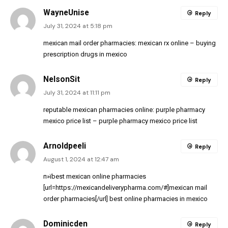
WayneUnise
Reply
July 31, 2024 at 5:18 pm
mexican mail order pharmacies:
mexican rx online
– buying
prescription drugs in mexico
NelsonSit
Reply
July 31, 2024 at 11:11 pm
reputable mexican pharmacies online:
purple pharmacy
mexico price list
– purple pharmacy mexico price list
Arnoldpeeli
Reply
August 1, 2024 at 12:47 am
п»їbest mexican online pharmacies
[url=https://mexicandeliverypharma.com/#]mexican mail
order pharmacies[/url] best online pharmacies in mexico
Dominicden
Reply