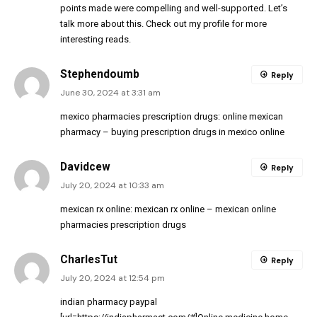
points made were compelling and well-supported. Let’s
talk more about this. Check out my profile for more
interesting reads.
Stephendoumb
Reply
June 30, 2024 at 3:31 am
mexico pharmacies prescription drugs:
online mexican
pharmacy
– buying prescription drugs in mexico online
Davidcew
Reply
July 20, 2024 at 10:33 am
mexican rx online:
mexican rx online
– mexican online
pharmacies prescription drugs
CharlesTut
Reply
July 20, 2024 at 12:54 pm
indian pharmacy paypal