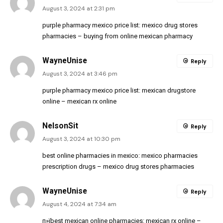
August 3, 2024 at 2:31 pm
purple pharmacy mexico price list:
mexico drug stores
pharmacies
– buying from online mexican pharmacy
WayneUnise
Reply
August 3, 2024 at 3:46 pm
purple pharmacy mexico price list:
mexican drugstore
online
– mexican rx online
NelsonSit
Reply
August 3, 2024 at 10:30 pm
best online pharmacies in mexico:
mexico pharmacies
prescription drugs
– mexico drug stores pharmacies
WayneUnise
Reply
August 4, 2024 at 7:34 am
п»їbest mexican online pharmacies:
mexican rx online
–