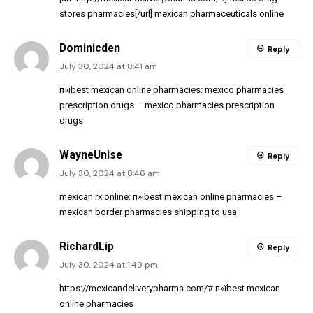
stores pharmacies[/url] mexican pharmaceuticals online
Dominicden
Reply
July 30, 2024 at 8:41 am
п»їbest mexican online pharmacies:
mexico pharmacies
prescription drugs
– mexico pharmacies prescription
drugs
WayneUnise
Reply
July 30, 2024 at 8:46 am
mexican rx online:
п»їbest mexican online pharmacies
–
mexican border pharmacies shipping to usa
RichardLip
Reply
July 30, 2024 at 1:49 pm
https://mexicandeliverypharma.com/#
п»їbest mexican
online pharmacies