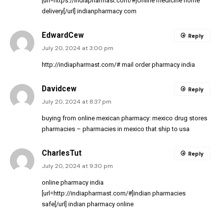
[url=https://indiapharmast.com/#]Online medicine home
delivery[/url] indianpharmacy com
EdwardCew
Reply
July 20, 2024 at 3:00 pm
http://indiapharmast.com/#
mail order pharmacy india
Davidcew
Reply
July 20, 2024 at 8:37 pm
buying from online mexican pharmacy:
mexico drug stores
pharmacies
– pharmacies in mexico that ship to usa
CharlesTut
Reply
July 20, 2024 at 9:30 pm
online pharmacy india
[url=http://indiapharmast.com/#]indian pharmacies
safe[/url] indian pharmacy online