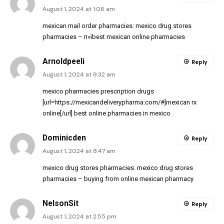
August 1, 2024 at 1:06 am
mexican mail order pharmacies:
mexico drug stores
pharmacies
– п»їbest mexican online pharmacies
Arnoldpeeli
Reply
August 1, 2024 at 8:32 am
mexico pharmacies prescription drugs
[url=https://mexicandeliverypharma.com/#]mexican rx
online[/url] best online pharmacies in mexico
Dominicden
Reply
August 1, 2024 at 8:47 am
mexico drug stores pharmacies:
mexico drug stores
pharmacies
– buying from online mexican pharmacy
NelsonSit
Reply
August 1, 2024 at 2:55 pm