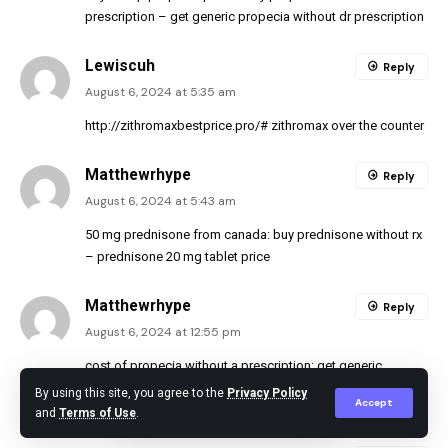
prescription
– get generic propecia without dr prescription
Lewiscuh
Reply
August 6, 2024 at 5:35 am
http://zithromaxbestprice.pro/#
zithromax over the counter
Matthewrhype
Reply
August 6, 2024 at 5:43 am
50 mg prednisone from canada:
buy prednisone without rx
– prednisone 20 mg tablet price
Matthewrhype
Reply
August 6, 2024 at 12:55 pm
cost of propecia without a prescription:
get generic
propecia without dr prescription
– buy propecia without dr
By using this site, you agree to the
Privacy Policy
Accept
prescription
and
Terms of Use
.