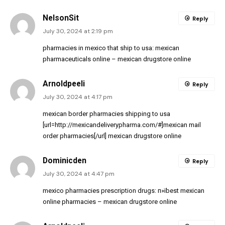
NelsonSit
Reply
July 30, 2024 at 2:19 pm
pharmacies in mexico that ship to usa:
mexican
pharmaceuticals online
– mexican drugstore online
Arnoldpeeli
Reply
July 30, 2024 at 4:17 pm
mexican border pharmacies shipping to usa
[url=http://mexicandeliverypharma.com/#]mexican mail
order pharmacies[/url] mexican drugstore online
Dominicden
Reply
July 30, 2024 at 4:47 pm
mexico pharmacies prescription drugs:
п»їbest mexican
online pharmacies
– mexican drugstore online