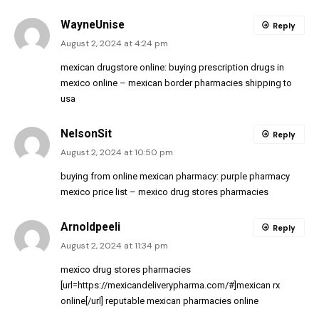
WayneUnise
Reply
August 2, 2024 at 4:24 pm
mexican drugstore online:
buying prescription drugs in
mexico online
– mexican border pharmacies shipping to
usa
NelsonSit
Reply
August 2, 2024 at 10:50 pm
buying from online mexican pharmacy:
purple pharmacy
mexico price list
– mexico drug stores pharmacies
Arnoldpeeli
Reply
August 2, 2024 at 11:34 pm
mexico drug stores pharmacies
[url=https://mexicandeliverypharma.com/#]mexican rx
online[/url] reputable mexican pharmacies online