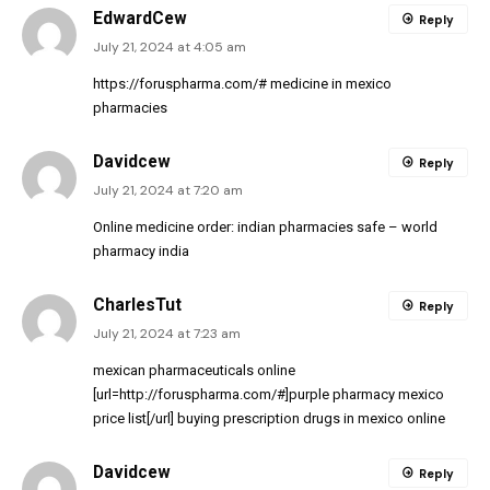
EdwardCew
Reply
July 21, 2024 at 4:05 am
https://foruspharma.com/#
medicine in mexico
pharmacies
Davidcew
Reply
July 21, 2024 at 7:20 am
Online medicine order:
indian pharmacies safe
– world
pharmacy india
CharlesTut
Reply
July 21, 2024 at 7:23 am
mexican pharmaceuticals online
[url=http://foruspharma.com/#]purple pharmacy mexico
price list[/url] buying prescription drugs in mexico online
Davidcew
Reply