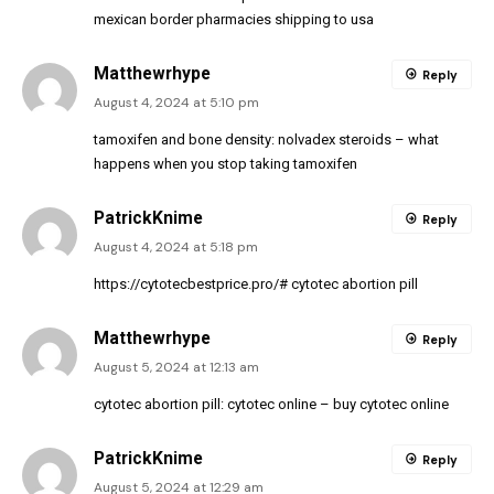
mexican border pharmacies shipping to usa
Matthewrhype
Reply
August 4, 2024 at 5:10 pm
tamoxifen and bone density:
nolvadex steroids
– what
happens when you stop taking tamoxifen
PatrickKnime
Reply
August 4, 2024 at 5:18 pm
https://cytotecbestprice.pro/#
cytotec abortion pill
Matthewrhype
Reply
August 5, 2024 at 12:13 am
cytotec abortion pill:
cytotec online
– buy cytotec online
PatrickKnime
Reply
August 5, 2024 at 12:29 am