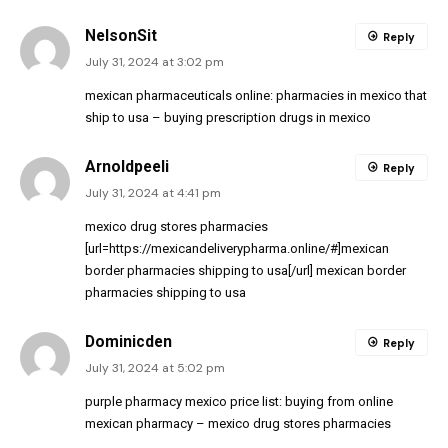
NelsonSit
Reply
July 31, 2024 at 3:02 pm
mexican pharmaceuticals online:
pharmacies in mexico that
ship to usa
– buying prescription drugs in mexico
Arnoldpeeli
Reply
July 31, 2024 at 4:41 pm
mexico drug stores pharmacies
[url=https://mexicandeliverypharma.online/#]mexican
border pharmacies shipping to usa[/url] mexican border
pharmacies shipping to usa
Dominicden
Reply
July 31, 2024 at 5:02 pm
purple pharmacy mexico price list:
buying from online
mexican pharmacy
– mexico drug stores pharmacies