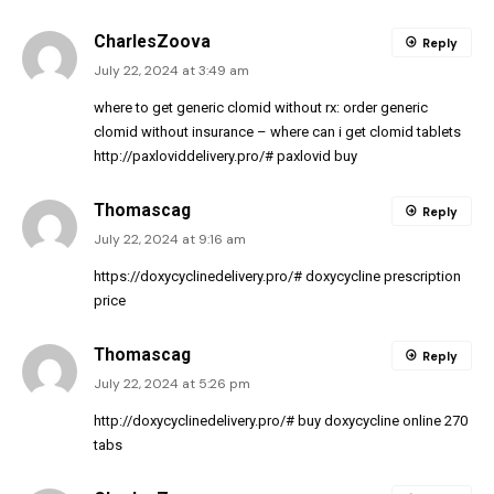
CharlesZoova
Reply
July 22, 2024 at 3:49 am
where to get generic clomid without rx:
order generic
clomid without insurance
– where can i get clomid tablets
http://paxloviddelivery.pro/#
paxlovid buy
Thomascag
Reply
July 22, 2024 at 9:16 am
https://doxycyclinedelivery.pro/#
doxycycline prescription
price
Thomascag
Reply
July 22, 2024 at 5:26 pm
http://doxycyclinedelivery.pro/#
buy doxycycline online 270
tabs