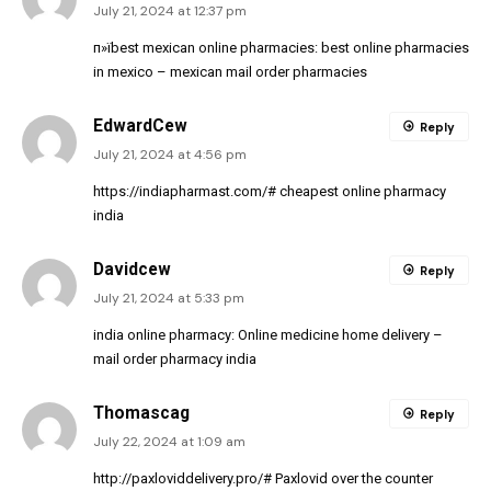
July 21, 2024 at 12:37 pm
п»їbest mexican online pharmacies:
best online pharmacies
in mexico
– mexican mail order pharmacies
EdwardCew
Reply
July 21, 2024 at 4:56 pm
https://indiapharmast.com/#
cheapest online pharmacy
india
Davidcew
Reply
July 21, 2024 at 5:33 pm
india online pharmacy:
Online medicine home delivery
–
mail order pharmacy india
Thomascag
Reply
July 22, 2024 at 1:09 am
http://paxloviddelivery.pro/#
Paxlovid over the counter