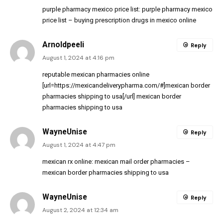
purple pharmacy mexico price list:
purple pharmacy mexico
price list
– buying prescription drugs in mexico online
Arnoldpeeli
Reply
August 1, 2024 at 4:16 pm
reputable mexican pharmacies online
[url=https://mexicandeliverypharma.com/#]mexican border
pharmacies shipping to usa[/url] mexican border
pharmacies shipping to usa
WayneUnise
Reply
August 1, 2024 at 4:47 pm
mexican rx online:
mexican mail order pharmacies
–
mexican border pharmacies shipping to usa
WayneUnise
Reply
August 2, 2024 at 12:34 am