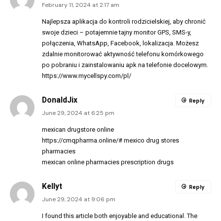
February 11, 2024 at 2:17 am
Najlepsza aplikacja do kontroli rodzicielskiej, aby chronić
swoje dzieci – potajemnie tajny monitor GPS, SMS-y,
połączenia, WhatsApp, Facebook, lokalizacja. Możesz
zdalnie monitorować aktywność telefonu komórkowego
po pobraniu i zainstalowaniu apk na telefonie docelowym.
https://www.mycellspy.com/pl/
DonaldJix
Reply
June 29, 2024 at 6:25 pm
mexican drugstore online
https://cmqpharma.online/#
mexico drug stores
pharmacies
mexican online pharmacies prescription drugs
Kellyt
Reply
June 29, 2024 at 9:06 pm
I found this article both enjoyable and educational. The