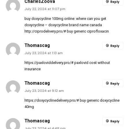
CharlesZoova
Reply
July 22, 2024 at 11:07 pm
buy doxycycline 100mg online:
where can you get
doxycycline
– doxycycline brand name canada
http://ciprodelivery.pro/#
buy generic ciprofloxacin
Thomascag
Reply
July 23, 2024 at 1:13 am
https://paxloviddelivery.pro/#
paxlovid cost without
insurance
Thomascag
Reply
July 23, 2024 at 9:12 am
https://doxycyclinedelivery.pro/#
buy generic doxycycline
40mg
Thomascag
Reply
July 23, 2024 at 4:48 pm