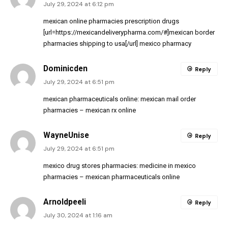
July 29, 2024 at 6:12 pm
mexican online pharmacies prescription drugs
[url=https://mexicandeliverypharma.com/#]mexican border
pharmacies shipping to usa[/url] mexico pharmacy
Dominicden
Reply
July 29, 2024 at 6:51 pm
mexican pharmaceuticals online:
mexican mail order
pharmacies
– mexican rx online
WayneUnise
Reply
July 29, 2024 at 6:51 pm
mexico drug stores pharmacies:
medicine in mexico
pharmacies
– mexican pharmaceuticals online
Arnoldpeeli
Reply
July 30, 2024 at 1:16 am