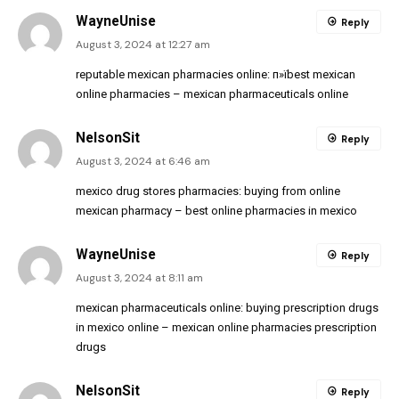
WayneUnise
Reply
August 3, 2024 at 12:27 am
reputable mexican pharmacies online:
п»їbest mexican
online pharmacies
– mexican pharmaceuticals online
NelsonSit
Reply
August 3, 2024 at 6:46 am
mexico drug stores pharmacies:
buying from online
mexican pharmacy
– best online pharmacies in mexico
WayneUnise
Reply
August 3, 2024 at 8:11 am
mexican pharmaceuticals online:
buying prescription drugs
in mexico online
– mexican online pharmacies prescription
drugs
NelsonSit
Reply