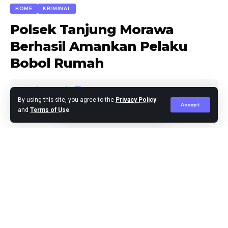
HOME
KRIMINAL
Polsek Tanjung Morawa
Berhasil Amankan Pelaku
Bobol Rumah
By using this site, you agree to the
Privacy Policy
Accept
and
Terms of Use
.
Agus Leo
Published May 24, 2026