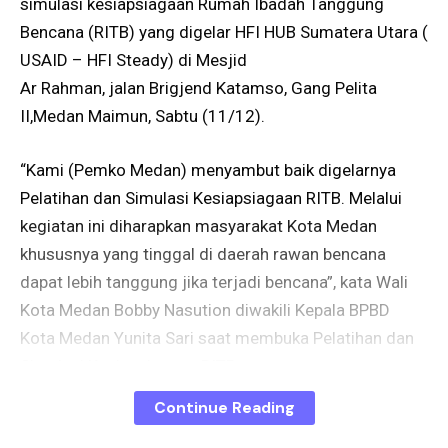
simulasi kesiapsiagaan Rumah Ibadah Tanggung
Bencana (RITB) yang digelar HFI HUB Sumatera Utara (
USAID – HFI Steady) di Mesjid
Ar Rahman, jalan Brigjend Katamso, Gang Pelita
II,Medan Maimun, Sabtu (11/12).
“Kami (Pemko Medan) menyambut baik digelarnya
Pelatihan dan Simulasi Kesiapsiagaan RITB. Melalui
kegiatan ini diharapkan masyarakat Kota Medan
khususnya yang tinggal di daerah rawan bencana
dapat lebih tanggung jika terjadi bencana”, kata Wali
Kota Medan Bobby Nasution diwakili Kepala BPBD
Kota Medan Yunita Sari saat membuka Pelatihan dan
Simulasi Kesiapsiagaan RITB.
Continue Reading
Menurut Yunita, kegiatan sangat bagus karena dapat
memberikan pengetahuan dan ilmu kepada