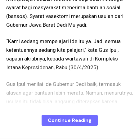
syarat bagi masyarakat menerima bantuan sosial
(bansos). Syarat vasektomi merupakan usulan dari
Gubernur Jawa Barat Dedi Mulyadi.
“Kami sedang mempelajari ide itu ya. Jadi semua
ketentuannya sedang kita pelajari,” kata Gus Ipul,
sapaan akrabnya, kepada wartawan di Kompleks
Istana Kepresidenan, Rabu (30/4/2025).
Gus Ipul menilai ide Gubernur Dedi baik, termasuk
alasan agar bantuan lebih merata. Namun, menurutnya,
usulan itu tidak bisa langsung diterapkan karena
dalam penyaluran bansos melalui berbagai proses dan
tahapan.
Continue Reading
“Itu sih ide baik gitu ya untuk KB tapi kami masih