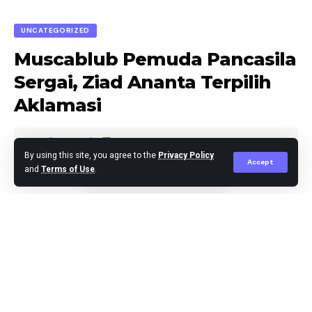
UNCATEGORIZED
Muscablub Pemuda Pancasila
Sergai, Ziad Ananta Terpilih
Aklamasi
By using this site, you agree to the
Privacy Policy
Accept
and
Terms of Use
.
Jaka Nov
Published October 27, 2024