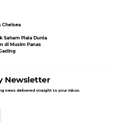
s Chelsea
ik Saham Piala Dunia
n di Musim Panas
 Gading
ly Newsletter
ng news delivered straight to your inbox.