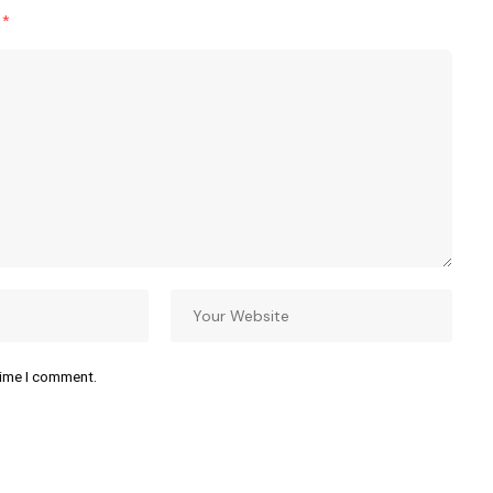
d
*
time I comment.