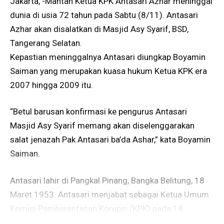
Jakarta, -Mantan Ketua KPK Antasari Azhar meninggal
dunia di usia 72 tahun pada Sabtu (8/11). Antasari
Azhar akan disalatkan di Masjid Asy Syarif, BSD,
Tangerang Selatan.
Kepastian meninggalnya Antasari diungkap Boyamin
Saiman yang merupakan kuasa hukum Ketua KPK era
2007 hingga 2009 itu.
“Betul barusan konfirmasi ke pengurus Antasari
Masjid Asy Syarif memang akan diselenggarakan
salat jenazah Pak Antasari ba’da Ashar,” kata Boyamin
Saiman.
Antasari lahir di Pangkal Pinang, Bangka Belitung, 18
Maret 1953. Antasari menjabat sebagai Ketua Umum
Komisi Pemberantasan Korupsi (KPK) pada 18
Desember 2007 hingga 11 Oktober 2009.