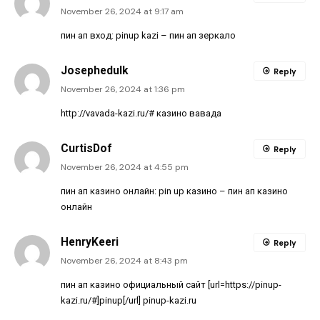
November 26, 2024 at 9:17 am
пин ап вход:
pinup kazi
– пин ап зеркало
Josephedulk
Reply
November 26, 2024 at 1:36 pm
http://vavada-kazi.ru/#
казино вавада
CurtisDof
Reply
November 26, 2024 at 4:55 pm
пин ап казино онлайн:
pin up казино
– пин ап казино
онлайн
HenryKeeri
Reply
November 26, 2024 at 8:43 pm
пин ап казино официальный сайт [url=https://pinup-
kazi.ru/#]pinup[/url] pinup-kazi.ru