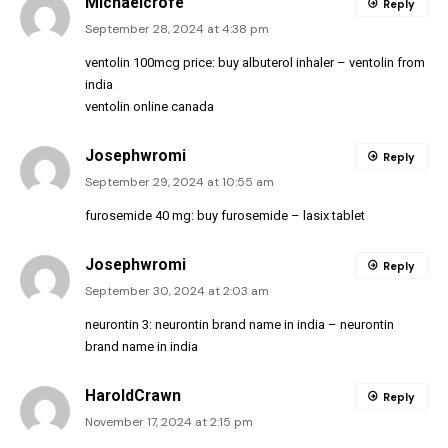
Michaelcrofe
Reply
September 28, 2024 at 4:38 pm
ventolin 100mcg price:
buy albuterol inhaler
– ventolin from
india
ventolin online canada
Josephwromi
Reply
September 29, 2024 at 10:55 am
furosemide 40 mg:
buy furosemide
– lasix tablet
Josephwromi
Reply
September 30, 2024 at 2:03 am
neurontin 3:
neurontin brand name in india
– neurontin
brand name in india
HaroldCrawn
Reply
November 17, 2024 at 2:15 pm