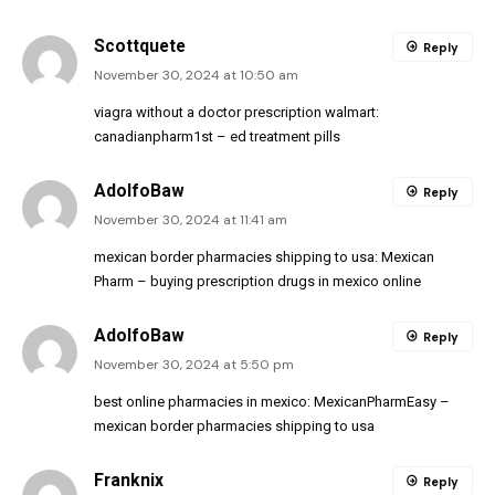
Scottquete
Reply
November 30, 2024 at 10:50 am
viagra without a doctor prescription walmart:
canadianpharm1st
– ed treatment pills
AdolfoBaw
Reply
November 30, 2024 at 11:41 am
mexican border pharmacies shipping to usa:
Mexican
Pharm
– buying prescription drugs in mexico online
AdolfoBaw
Reply
November 30, 2024 at 5:50 pm
best online pharmacies in mexico:
MexicanPharmEasy
–
mexican border pharmacies shipping to usa
Franknix
Reply