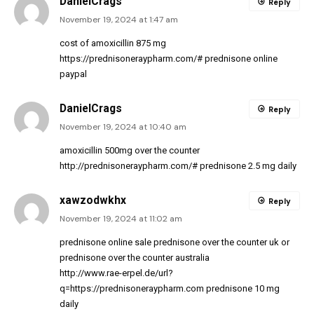
DanielCrags
Reply
November 19, 2024 at 1:47 am
cost of amoxicillin 875 mg
https://prednisoneraypharm.com/#
prednisone online
paypal
DanielCrags
Reply
November 19, 2024 at 10:40 am
amoxicillin 500mg over the counter
http://prednisoneraypharm.com/#
prednisone 2.5 mg daily
xawzodwkhx
Reply
November 19, 2024 at 11:02 am
prednisone online sale
prednisone over the counter uk
or
prednisone over the counter australia
http://www.rae-erpel.de/url?
q=https://prednisoneraypharm.com
prednisone 10 mg
daily