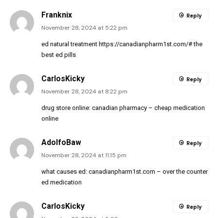
Franknix
Reply
November 28, 2024 at 5:22 pm
ed natural treatment
https://canadianpharm1st.com/#
the
best ed pills
CarlosKicky
Reply
November 28, 2024 at 8:22 pm
drug store online:
canadian pharmacy
– cheap medication
online
AdolfoBaw
Reply
November 28, 2024 at 11:15 pm
what causes ed:
canadianpharm1st.com
– over the counter
ed medication
CarlosKicky
Reply