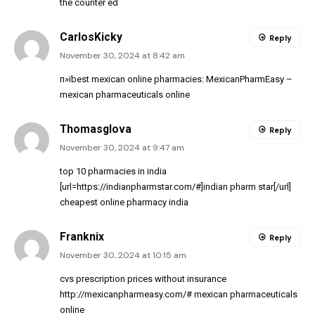
the counter ed
CarlosKicky
Reply
November 30, 2024 at 8:42 am
п»їbest mexican online pharmacies:
MexicanPharmEasy
–
mexican pharmaceuticals online
Thomasglova
Reply
November 30, 2024 at 9:47 am
top 10 pharmacies in india
[url=https://indianpharmstar.com/#]indian pharm star[/url]
cheapest online pharmacy india
Franknix
Reply
November 30, 2024 at 10:15 am
cvs prescription prices without insurance
http://mexicanpharmeasy.com/#
mexican pharmaceuticals
online