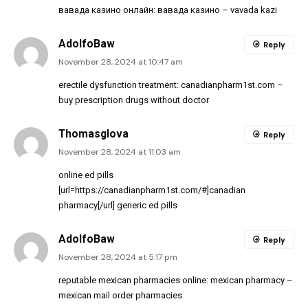
вавада казино онлайн:
вавада казино
– vavada kazi
AdolfoBaw
Reply
November 28, 2024 at 10:47 am
erectile dysfunction treatment:
canadianpharm1st.com
–
buy prescription drugs without doctor
Thomasglova
Reply
November 28, 2024 at 11:03 am
online ed pills
[url=https://canadianpharm1st.com/#]canadian
pharmacy[/url] generic ed pills
AdolfoBaw
Reply
November 28, 2024 at 5:17 pm
reputable mexican pharmacies online:
mexican pharmacy
–
mexican mail order pharmacies