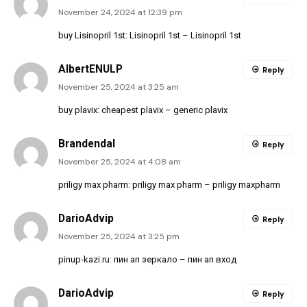
November 24, 2024 at 12:39 pm
buy Lisinopril 1st:
Lisinopril 1st
– Lisinopril 1st
AlbertENULP
Reply
November 25, 2024 at 3:25 am
buy plavix:
cheapest plavix
– generic plavix
Brandendal
Reply
November 25, 2024 at 4:08 am
priligy max pharm:
priligy max pharm
– priligy maxpharm
DarioAdvip
Reply
November 25, 2024 at 3:25 pm
pinup-kazi.ru:
пин ап зеркало
– пин ап вход
DarioAdvip
Reply