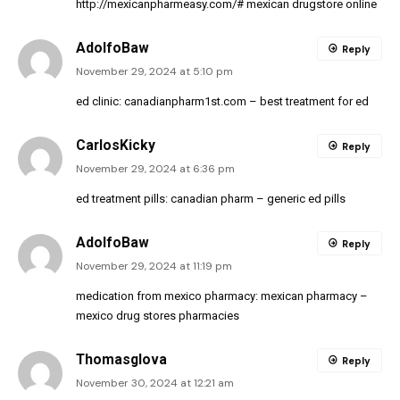
http://mexicanpharmeasy.com/#
mexican drugstore online
AdolfoBaw
Reply
November 29, 2024 at 5:10 pm
ed clinic:
canadianpharm1st.com
– best treatment for ed
CarlosKicky
Reply
November 29, 2024 at 6:36 pm
ed treatment pills:
canadian pharm
– generic ed pills
AdolfoBaw
Reply
November 29, 2024 at 11:19 pm
medication from mexico pharmacy:
mexican pharmacy
–
mexico drug stores pharmacies
Thomasglova
Reply
November 30, 2024 at 12:21 am