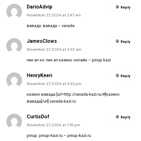
DarioAdvip
Reply
November 27, 2024 at 2:47 am
вавада:
вавада
– vavada
JamesClows
Reply
November 27, 2024 at 4:52 am
пин ап кз:
пин ап казино онлайн
– pinup kazi
HenryKeeri
Reply
November 27, 2024 at 5:33 pm
казино вавада [url=http://vavada-kazi.ru/#]казино
вавада[/url] vavada-kazi.ru
CurtisDof
Reply
November 27, 2024 at 7:18 pm
pinup:
pinup-kazi.ru
– pinup-kazi.ru