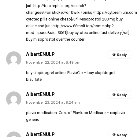
[url=http://trac.rephial.org/search?
changeset=on&ticket=on&wiki=on&q=https://cytpremium.com
cytotec pills online cheap[/url] Misoprostol 200 mg buy
online and [url=http://www.88moli.top/home.php?
mod=space&uid=3061]buy cytotec online fast delivery[/url]
buy misoprostol over the counter
AlbertENULP
Reply
November 22, 2024 at 8:49 pm
buy clopidogrel online:
PlavixClo
– buy clopidogrel
bisulfate
AlbertENULP
Reply
November 23, 2024 at 9:24 am
plavix medication:
Cost of Plavix on Medicare
– п»їplavix
generic
AlbertENULP
Reply