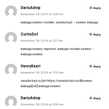
DarioAdvip
Reply
November 28, 2024 at 2:38 am
вавада казино онлайн:
vavada kazi
– казино вавада
CurtisDof
Reply
November 28, 2024 at 3:27 am
вавада казино зеркало:
вавада онлайн казино
–
вавада казино
HenryKeeri
Reply
November 28, 2024 at 7:09 am
vavada-kazi.ru [url=https://vavada-kazi.ru/#]казино
вавада[/url] вавада казино
DarioAdvip
Reply
November 28, 2024 at 8:39 am