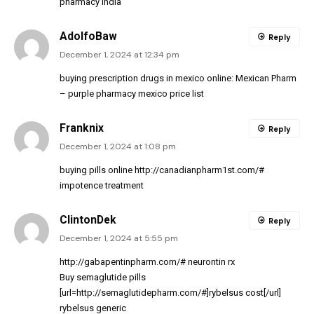
pharmacy india
AdolfoBaw
Reply
December 1, 2024 at 12:34 pm
buying prescription drugs in mexico online:
Mexican Pharm
– purple pharmacy mexico price list
Franknix
Reply
December 1, 2024 at 1:08 pm
buying pills online
http://canadianpharm1st.com/#
impotence treatment
ClintonDek
Reply
December 1, 2024 at 5:55 pm
http://gabapentinpharm.com/#
neurontin rx
Buy semaglutide pills
[url=http://semaglutidepharm.com/#]rybelsus cost[/url]
rybelsus generic