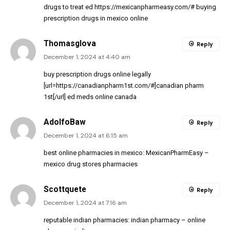
drugs to treat ed
https://mexicanpharmeasy.com/#
buying
prescription drugs in mexico online
Thomasglova
Reply
December 1, 2024 at 4:40 am
buy prescription drugs online legally
[url=https://canadianpharm1st.com/#]canadian pharm
1st[/url] ed meds online canada
AdolfoBaw
Reply
December 1, 2024 at 6:15 am
best online pharmacies in mexico:
MexicanPharmEasy
–
mexico drug stores pharmacies
Scottquete
Reply
December 1, 2024 at 7:16 am
reputable indian pharmacies:
indian pharmacy
– online