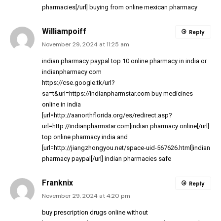
pharmacies[/url] buying from online mexican pharmacy
Williampoiff
Reply
November 29, 2024 at 11:25 am
indian pharmacy paypal
top 10 online pharmacy in india
or
indianpharmacy com
https://cse.google.tk/url?
sa=t&url=https://indianpharmstar.com
buy medicines
online in india
[url=http://aanorthflorida.org/es/redirect.asp?
url=http://indianpharmstar.com]indian pharmacy online[/url]
top online pharmacy india and
[url=http://jiangzhongyou.net/space-uid-567626.html]indian
pharmacy paypal[/url] indian pharmacies safe
Franknix
Reply
November 29, 2024 at 4:20 pm
buy prescription drugs online without