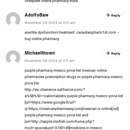
cheapest online pharmacy india
AdolfoBaw
Reply
November 29, 2024 at 11:01 am
erectile dysfunction treatment:
canadianpharm1st.com
–
buy online pharmacy
Michaelthown
Reply
November 29, 2024 at 11:17 am
purple pharmacy mexico price list
mexican online
pharmacies prescription drugs
or
purple pharmacy mexico
price list
http://eu-clearance.satfrance.com/?
a%5B%5D=
cialis+tablets
purple pharmacy mexico price list
[url=https://www.google.lt/url?
q=https://mexicanpharmeasy.com]mexican rx online[/url]
purple pharmacy mexico price list and
[url=http://iapple.minfish.com/home.php?
mod=space&uid=3749149]medicine in mexico