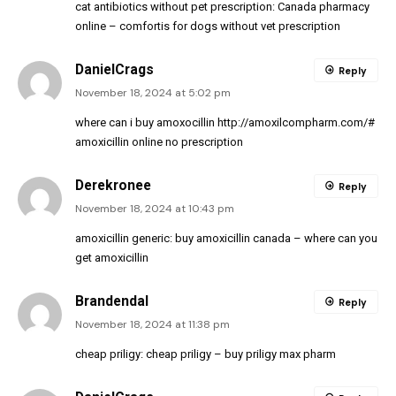
cat antibiotics without pet prescription:
Canada pharmacy
online
– comfortis for dogs without vet prescription
DanielCrags
Reply
November 18, 2024 at 5:02 pm
where can i buy amoxocillin
http://amoxilcompharm.com/#
amoxicillin online no prescription
Derekronee
Reply
November 18, 2024 at 10:43 pm
amoxicillin generic:
buy amoxicillin canada
– where can you
get amoxicillin
Brandendal
Reply
November 18, 2024 at 11:38 pm
cheap priligy:
cheap priligy
– buy priligy max pharm