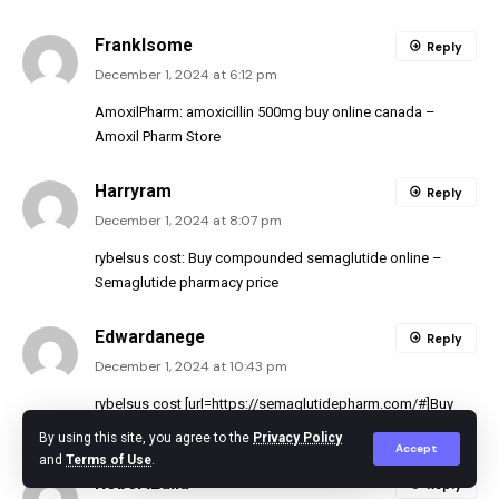
FrankIsome
Reply
December 1, 2024 at 6:12 pm
AmoxilPharm:
amoxicillin 500mg buy online canada
–
Amoxil Pharm Store
Harryram
Reply
December 1, 2024 at 8:07 pm
rybelsus cost:
Buy compounded semaglutide online
–
Semaglutide pharmacy price
Edwardanege
Reply
December 1, 2024 at 10:43 pm
rybelsus cost [url=https://semaglutidepharm.com/#]Buy
semaglutide pills[/url] buy rybelsus
By using this site, you agree to the
Privacy Policy
Accept
and
Terms of Use
.
RobertEdila
Reply