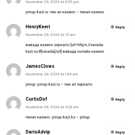
November 25, 2024 at 9:25 pm
pinup-kazi.ru:
пин ап казино
– пинап казино
HenryKeeri
Reply
November 26, 2024 at 1:11 am
вавада казино зеркало [url=https://vavada-
kazi.ru/#]vavada[/url] вавада онлайн казино
JamesClows
Reply
November 26, 2024 at 1:44 am
pinup:
pinup-kazi.ru
– пин ап зеркало
CurtisDof
Reply
November 26, 2024 at 3:26 am
пинап казино:
pinup-kazi.kz
– pinup
DarioAdvip
Reply