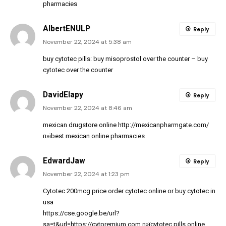
pharmacies
AlbertENULP
Reply
November 22, 2024 at 5:38 am
buy cytotec pills:
buy misoprostol over the counter
– buy
cytotec over the counter
DavidElapy
Reply
November 22, 2024 at 8:46 am
mexican drugstore online
http://mexicanpharmgate.com/
п»їbest mexican online pharmacies
EdwardJaw
Reply
November 22, 2024 at 1:23 pm
Cytotec 200mcg price
order cytotec online
or
buy cytotec in
usa
https://cse.google.be/url?
sa=t&url=https://cytpremium.com
п»їcytotec pills online