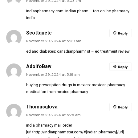
November 29, 2024 at 5:03 am
indianpharmacy com:
indian pharm
– top online pharmacy
india
Scottquete
Reply
November 29, 2024 at 5:09 am
ed and diabetes:
canadianpharm1st
– ed treatment review
AdolfoBaw
Reply
November 29, 2024 at 5:16 am
buying prescription drugs in mexico:
mexican pharmacy
–
medication from mexico pharmacy
Thomasglova
Reply
November 29, 2024 at 5:25 am
india pharmacy mail order
[url=http://indianpharmstar.com/#]indian pharmacy[/url]