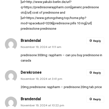
[url=http://www.yakubi-berlin.de/url?
q=https://prednisoneraypharm.com]generic prednisone
otc[/url] cost of prednisone and
[url=https://www.gztongcheng.top/home.php?
mod=space&uid=3206]prednisone pills 10 mg[/url]
prednisolone prednisone
Brandendal
Reply
November 19, 2024 at 11:11 am
prednisone 300mg:
raypharm
– can you buy prednisone in
canada
Derekronee
Reply
November 19, 2024 at 3:41 pm
20mg prednisone:
raypharm
– prednisone 20mg tab price
Brandendal
Reply
November 19, 2024 at 10:22 pm