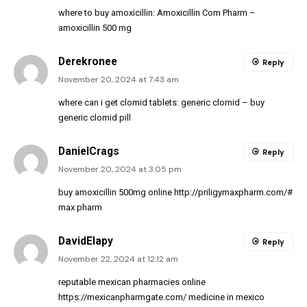
where to buy amoxicillin:
Amoxicillin Com Pharm
–
amoxicillin 500 mg
Derekronee
Reply
November 20, 2024 at 7:43 am
where can i get clomid tablets:
generic clomid
– buy
generic clomid pill
DanielCrags
Reply
November 20, 2024 at 3:05 pm
buy amoxicillin 500mg online
http://priligymaxpharm.com/#
max pharm
DavidElapy
Reply
November 22, 2024 at 12:12 am
reputable mexican pharmacies online
https://mexicanpharmgate.com/
medicine in mexico