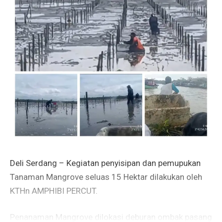
Deli Serdang – Kegiatan penyisipan dan pemupukan
Tanaman Mangrove seluas 15 Hektar dilakukan oleh
KTHn AMPHIBI PERCUT.
Penanaman Mangrove dilokasi deburan ombak pasang