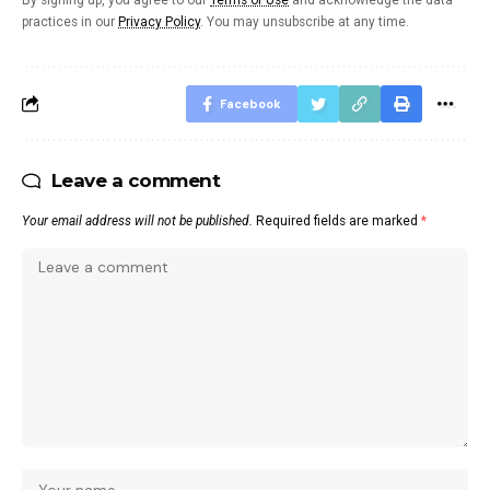
practices in our
Privacy Policy
. You may unsubscribe at any time.
Facebook
Leave a comment
Your email address will not be published.
Required fields are marked
*