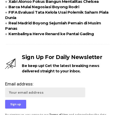
Xabi Alonso Fokus Bangun Mentalitas Chelsea
Barca Mulai Negosiasi Boyong Rodri
FIFA Evaluasi Tata Kelola Usai Polemik Saham Piala
Dunia
Real Madrid Boyong Sejumlah Pemain di Musim
Panas
Kembalinya Herve Renard ke Pantai Gading
Sign Up For Daily Newsletter
Be keep up! Get the latest breaking news
delivered straight to your inbox.
Email address:
By signing up, you agree to our
Terms of Use
and acknowledge the data