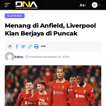
Aa
OLAHRAGA
Menang di Anfield, Liverpool
Kian Berjaya di Puncak
Editor
Published November 10, 2024