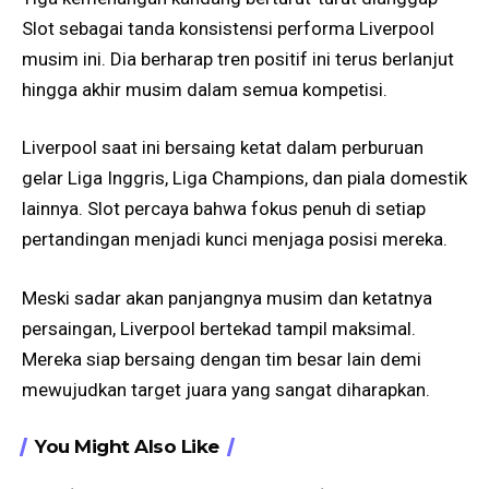
Slot sebagai tanda konsistensi performa Liverpool
musim ini. Dia berharap tren positif ini terus berlanjut
hingga akhir musim dalam semua kompetisi.
Liverpool saat ini bersaing ketat dalam perburuan
gelar Liga Inggris, Liga Champions, dan piala domestik
lainnya. Slot percaya bahwa fokus penuh di setiap
pertandingan menjadi kunci menjaga posisi mereka.
Meski sadar akan panjangnya musim dan ketatnya
persaingan, Liverpool bertekad tampil maksimal.
Mereka siap bersaing dengan tim besar lain demi
mewujudkan target juara yang sangat diharapkan.
You Might Also Like