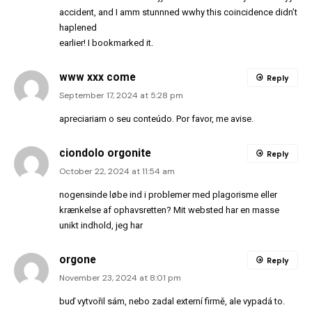
accident, and I amm stunnned wwhy this coincidence didn’t
haplened
earlier! I bookmarked it.
www xxx come
Reply
September 17, 2024 at 5:28 pm
apreciariam o seu conteúdo. Por favor, me avise.
ciondolo orgonite
Reply
October 22, 2024 at 11:54 am
nogensinde løbe ind i problemer med plagorisme eller
krænkelse af ophavsretten? Mit websted har en masse
unikt indhold, jeg har
orgone
Reply
November 23, 2024 at 8:01 pm
buď vytvořil sám, nebo zadal externí firmě, ale vypadá to.