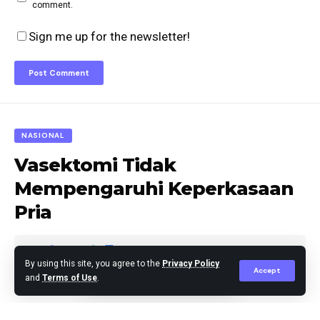
comment.
Sign me up for the newsletter!
NASIONAL
Vasektomi Tidak
Mempengaruhi Keperkasaan
Pria
By using this site, you agree to the
Privacy Policy
Accept
and
Terms of Use
.
Editor
Published September 27, 2024