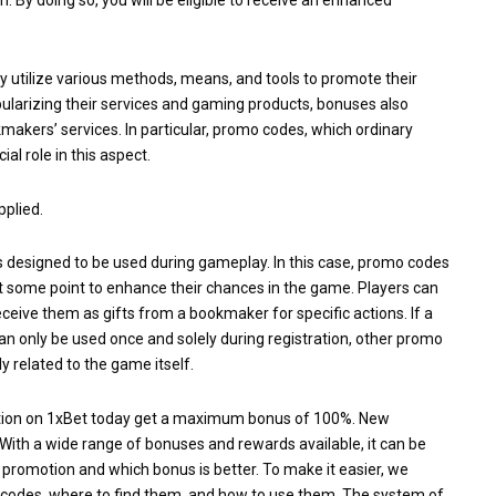
ly utilize various methods, means, and tools to promote their
popularizing their services and gaming products, bonuses also
makers’ services. In particular, promo codes, which ordinary
al role in this aspect.
plied.
s designed to be used during gameplay. In this case, promo codes
 at some point to enhance their chances in the game. Players can
eive them as gifts from a bookmaker for specific actions. If a
an only be used once and solely during registration, other promo
y related to the game itself.
ation on 1xBet today get a maximum bonus of 100%. New
With a wide range of bonuses and rewards available, it can be
e promotion and which bonus is better. To make it easier, we
codes, where to find them, and how to use them. The system of