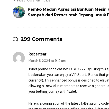
PREVIOUS ARTICLE
Pemko Medan Apresiasi Bantuan Mesin 
Sampah dari Pemerintah Jepang untuk
299 Comments
Robertsar
March 8, 2024 at 9:12 am
1xbet promo code casino
: 1XBOX777. By using this 
bookmaker, you can enjoy a VIP Sports Bonus that gra
currency). This enhanced bonus is designed to eleva
allowing all new club members to receive a generous 
your betting journey with 1xBet.
Here is a compilation of the latest 1xBet promo code
registration process on the official website, 1xbet.co