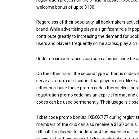
welcome bonus of up to $130.
Regardless of their popularity, all bookmakers active
brand. While advertising plays a significant role in 
contribute greatly to increasing the demand for book
users and players frequently come across, play a cruci
Under no circumstances can such a bonus code be ap
On the other hand, the second type of bonus codes i
serve as a form of discount that players can utilize
either purchase these promo codes themselves or rec
registration promo code has an explicit format and c
codes can be used permanently. Their usage is closel
1xbet code promo bonus
: 1XBOX777 during registr
members of the club can also receive a $130 bonus. 
difficult for players to understand the essence of th
provide a brief overview of 1xBet bookmaker promo 