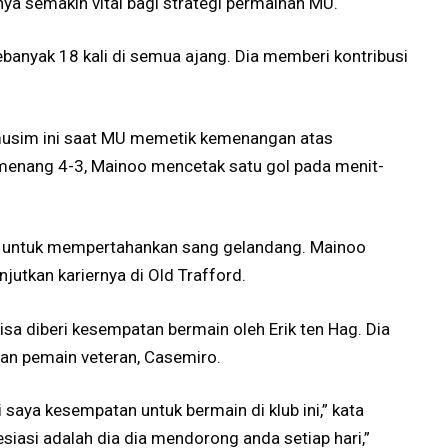
a semakin vital bagi strategi permainan MU.
banyak 18 kali di semua ajang. Dia memberi kontribusi
 musim ini saat MU memetik kemenangan atas
enang 4-3, Mainoo mencetak satu gol pada menit-
i untuk mempertahankan sang gelandang. Mainoo
utkan kariernya di Old Trafford.
a diberi kesempatan bermain oleh Erik ten Hag. Dia
an pemain veteran, Casemiro.
aya kesempatan untuk bermain di klub ini,” kata
siasi adalah dia dia mendorong anda setiap hari,”