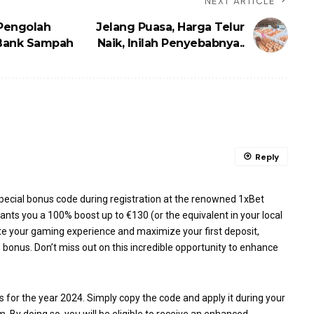
NEXT ARTICLE
Pengolah
Jelang Puasa, Harga Telur
 Bank Sampah
Naik, Inilah Penyebabnya..
Reply
special bonus code during registration at the renowned 1xBet
nts you a 100% boost up to €130 (or the equivalent in your local
te your gaming experience and maximize your first deposit,
bonus. Don’t miss out on this incredible opportunity to enhance
s for the year 2024. Simply copy the code and apply it during your
m. By doing so, you will be eligible to receive an enhanced