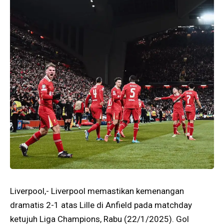
Liverpool,- Liverpool memastikan kemenangan
dramatis 2-1 atas Lille di Anfield pada matchday
ketujuh Liga Champions, Rabu (22/1/2025). Gol