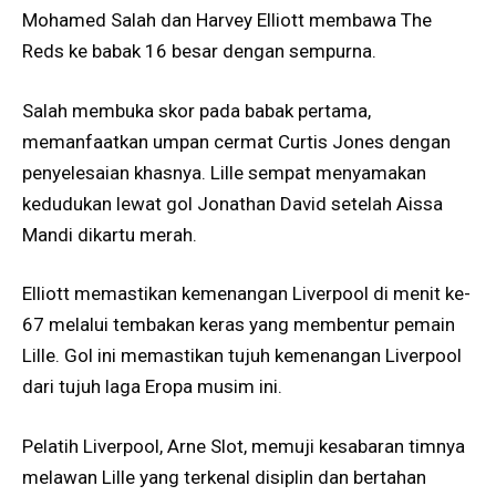
Mohamed Salah dan Harvey Elliott membawa The
Reds ke babak 16 besar dengan sempurna.
Salah membuka skor pada babak pertama,
memanfaatkan umpan cermat Curtis Jones dengan
penyelesaian khasnya. Lille sempat menyamakan
kedudukan lewat gol Jonathan David setelah Aissa
Mandi dikartu merah.
Elliott memastikan kemenangan Liverpool di menit ke-
67 melalui tembakan keras yang membentur pemain
Lille. Gol ini memastikan tujuh kemenangan Liverpool
dari tujuh laga Eropa musim ini.
Pelatih Liverpool, Arne Slot, memuji kesabaran timnya
melawan Lille yang terkenal disiplin dan bertahan