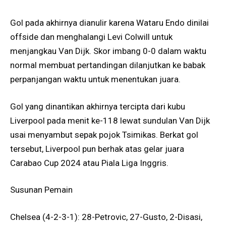
Gol pada akhirnya dianulir karena Wataru Endo dinilai
offside dan menghalangi Levi Colwill untuk
menjangkau Van Dijk. Skor imbang 0-0 dalam waktu
normal membuat pertandingan dilanjutkan ke babak
perpanjangan waktu untuk menentukan juara.
Gol yang dinantikan akhirnya tercipta dari kubu
Liverpool pada menit ke-118 lewat sundulan Van Dijk
usai menyambut sepak pojok Tsimikas. Berkat gol
tersebut, Liverpool pun berhak atas gelar juara
Carabao Cup 2024 atau Piala Liga Inggris.
Susunan Pemain
Chelsea (4-2-3-1): 28-Petrovic, 27-Gusto, 2-Disasi,