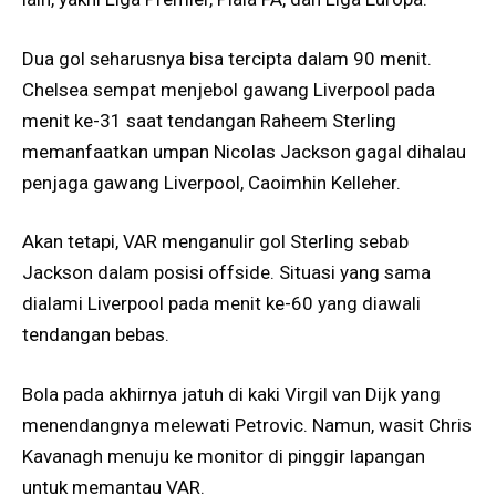
Dua gol seharusnya bisa tercipta dalam 90 menit.
Chelsea sempat menjebol gawang Liverpool pada
menit ke-31 saat tendangan Raheem Sterling
memanfaatkan umpan Nicolas Jackson gagal dihalau
penjaga gawang Liverpool, Caoimhin Kelleher.
Akan tetapi, VAR menganulir gol Sterling sebab
Jackson dalam posisi offside. Situasi yang sama
dialami Liverpool pada menit ke-60 yang diawali
tendangan bebas.
Bola pada akhirnya jatuh di kaki Virgil van Dijk yang
menendangnya melewati Petrovic. Namun, wasit Chris
Kavanagh menuju ke monitor di pinggir lapangan
untuk memantau VAR.