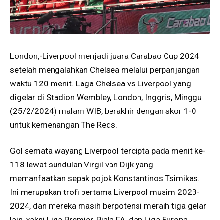
London,-Liverpool menjadi juara Carabao Cup 2024
setelah mengalahkan Chelsea melalui perpanjangan
waktu 120 menit. Laga Chelsea vs Liverpool yang
digelar di Stadion Wembley, London, Inggris, Minggu
(25/2/2024) malam WIB, berakhir dengan skor 1-0
untuk kemenangan The Reds.
Gol semata wayang Liverpool tercipta pada menit ke-
118 lewat sundulan Virgil van Dijk yang
memanfaatkan sepak pojok Konstantinos Tsimikas.
Ini merupakan trofi pertama Liverpool musim 2023-
2024, dan mereka masih berpotensi meraih tiga gelar
lain, yakni Liga Premier, Piala FA, dan Liga Europa.