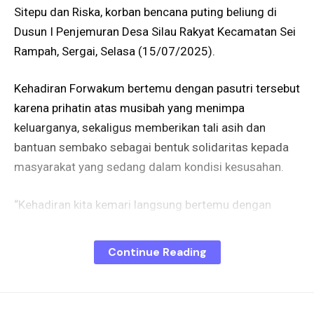
Sitepu dan Riska, korban bencana puting beliung di
Dusun I Penjemuran Desa Silau Rakyat Kecamatan Sei
Rampah, Sergai, Selasa (15/07/2025).
Kehadiran Forwakum bertemu dengan pasutri tersebut
karena prihatin atas musibah yang menimpa
keluarganya, sekaligus memberikan tali asih dan
bantuan sembako sebagai bentuk solidaritas kepada
masyarakat yang sedang dalam kondisi kesusahan.
“Kehadiran kita kemari langsung bertemu dengan
mereka sebagai bentuk keprihatinan kita atas kondisi
yang dialami mereka. Semoga kehadiran kita dapat
Continue Reading
menghibur mereka yang saat ini sedang dalam
kesedihan. Kita harap juga mereka tabah dalam
cobaan ini dan tetap semangat”, ujar Darmawan