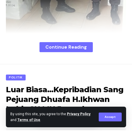
Continue Reading
POLITIK
Luar Biasa…Kepribadian Sang
Pejuang Dhuafa H.Ikhwan
Lubis SH MH Jenguk
Deliserdang – Sebagai langkah antisipasi terhadap
By using this site, you agree to the
Privacy Policy
Wartawan Sakit
potensi gangguan, Petugas Kepolisian sektor Pantai
Accept
and
Terms of Use
.
Labu melaksanakan pengamanan di Kantor dan