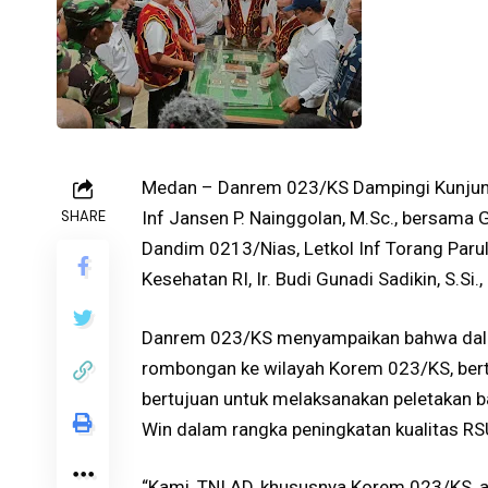
Medan – Danrem 023/KS Dampingi Kunjun
SHARE
Inf Jansen P. Nainggolan, M.Sc., bersama 
Dandim 0213/Nias, Letkol Inf Torang Paru
Kesehatan RI, Ir. Budi Gunadi Sadikin, S.Si
Danrem 023/KS menyampaikan bahwa dala
rombongan ke wilayah Korem 023/KS, bert
bertujuan untuk melaksanakan peletakan b
Win dalam rangka peningkatan kualitas RSU
“Kami, TNI AD, khususnya Korem 023/KS,