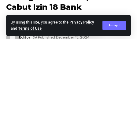
awal babak kedua. Gol itu memacu MU untuk
Cabut Izin 18 Bank
meningkatkan tempo permainan demi menyamakan
kedudukan.
By using this site, you agree to the
Privacy Policy
Accept
and
Terms of Use
.
Masuk sebagai pemain pengganti, Hojlund langsung
Editor
Published December 13, 2024
memberikan dampak besar dengan mencetak gol
penyama kedudukan di menit ke-62. Berkat kreativitas
Amad, bola berhasil diarahkan kepada Hojlund yang
dengan sigap menyelesaikannya.
Amorim meminta timnya meningkatkan kecepatan
permainan dan pergerakan, yang terbukti efektif di
babak kedua. Para pemain pengganti seperti Hojlund
dan Antony tampil apik dan memberi dimensi baru
dalam serangan MU.
Jakarta,-Sangat mengkhawatirkan apa lagi saat
menjelang akhir tahun 2024, kini kondisi sektor