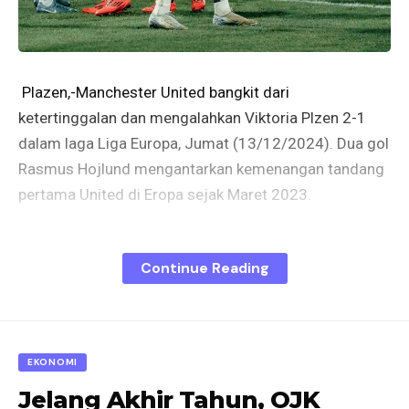
Plazen,-Manchester United bangkit dari
ketertinggalan dan mengalahkan Viktoria Plzen 2-1
dalam laga Liga Europa, Jumat (13/12/2024). Dua gol
Rasmus Hojlund mengantarkan kemenangan tandang
pertama United di Eropa sejak Maret 2023.
Babak pertama berjalan tanpa banyak peluang, dengan
Continue Reading
kedua tim sulit menciptakan serangan berbahaya.
Kondisi lapangan yang kurang ideal membuat tempo
permainan cenderung lambat dan kurang mengalir.
EKONOMI
Matej Vydra memanfaatkan kesalahan Andre Onana
untuk mencetak gol pembuka bagi Viktoria Plzen di
Jelang Akhir Tahun, OJK