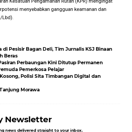
 jajaran Kesatuan Pengamanan Rutan (KPR) mengingat
 berpotensi menyebabkan gangguan keamanan dan
s/Lbd).
 Pesisir Bagan Deli, Tim Jurnalis KSJ Binaan
h Beras
 Pasiran Perbaungan Kini Ditutup Permanen
 Pemuda Pemerkosa Pelajar
osong, Polisi Sita Timbangan Digital dan
k Tanjung Morawa
ly Newsletter
ng news delivered straight to your inbox.