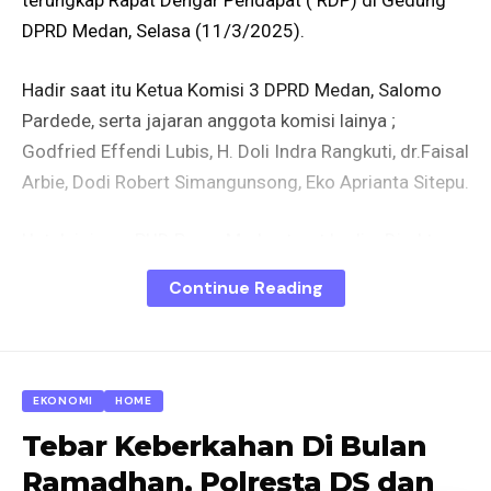
terungkap Rapat Dengar Pendapat ( RDP) di Gedung
DPRD Medan, Selasa (11/3/2025).
Hadir saat itu Ketua Komisi 3 DPRD Medan, Salomo
Pardede, serta jajaran anggota komisi lainya ;
Godfried Effendi Lubis, H. Doli Indra Rangkuti, dr.Faisal
Arbie, Dodi Robert Simangunsong, Eko Aprianta Sitepu.
Untuk jajaran PUD Pasar Medan turut hadir ; Direktur
Operasional PUD Pasar Kota Medan Ismail Pardede,
Continue Reading
Direktur Keuangan PUD Pasar Kota Medan Fernando
Napitupulu dan jajaran. Namun, sayangnya Plt.Dirut
PUD Pasar Medan, Imam Abdul Hadi tidak hadir saat
itu.
EKONOMI
HOME
Tebar Keberkahan Di Bulan
Saat pertemuan itu, para pedagang Pusat Pasar
Ramadhan, Polresta DS dan
mengeluhkan kekhawatiranya terhadap Pusat Pasar,