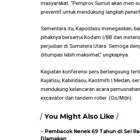
masyarakat. “Pemprov Sumut akan men-sup
preventif untuk mendukung langkah penerti
Sementara itu, Kapoldasu menegaskan, bah
pihaknya bersama Kodam I/BB dan instansi
perjudian di Sumatera Utara. Semoga denga
ditumpas lebih maksimal,” ungkapnya.
Kegiatan konferensi pers berlangsung terti
Kajatisu, Kabindasu, Kaotmilti I Medan, s
mendukung kelancaran acara pemusnahan 
excavator dan tandem roller. (Gs/Mdn).
You Might Also Like
Pembacok Nenek 69 Tahun di Sei Ram
Diamakan