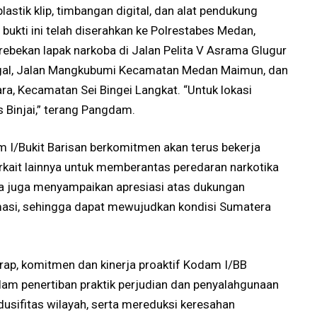
plastik klip, timbangan digital, dan alat pendukung
 bukti ini telah diserahkan ke Polrestabes Medan,
ebekan lapak narkoba di Jalan Pelita V Asrama Glugur
ggal, Jalan Mangkubumi Kecamatan Medan Maimun, dan
a, Kecamatan Sei Bingei Langkat. “Untuk lokasi
s Binjai,” terang Pangdam.
 I/Bukit Barisan berkomitmen akan terus bekerja
kait lainnya untuk memberantas peredaran narkotika
 Ia juga menyampaikan apresiasi atas dukungan
asi, sehingga dapat mewujudkan kondisi Sumatera
arap, komitmen dan kinerja proaktif Kodam I/BB
lam penertiban praktik perjudian dan penyalahgunaan
usifitas wilayah, serta mereduksi keresahan